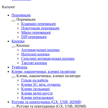
Каталог
Перемикачі
Перемикачі
Клавішні перемикачі
Повзункові перемикачі
Мікро перемикачі
DIP перемикачі
Кнопки
Кнопки
Антивандальні кнопки
Натискні кнопки
Сенсорні антивандальні кнопки
Тактові кнопки
Тумблера
Клеми, наконечники, клемні ізолятори
Клеми, наконечники, клемні ізолятори
Гільзи на кабель
Клеми SC мідь луджена
Клеми ізольовані
Клеми мідні круглі
Клеми неізольовані
Роз'єми та перехідники (GX, USB, HDMI)
Роз'єми та перехідники (GX, USB, HDMI)