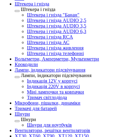
Штекера і гнізда
Штекера і гнізда
Штекера і гнізда "Банан"
Штекера і гнізда AUDIO 2,5
Штекера і гнізда AUDIO 3,5
Штекера і гнізда AUDIO 6,3
Штекера і гнізда RCA
Штекера і гнізда АС
Штекера і гнізда живлення
Штекера і гнізда телефонні
Вольтметри, Амперметри, Мультиметри
Крокодили
Лампи, індикатори підсвічування
Лампи, індикатори підсвічування
Індикація 12V у корпусі
Індикація 220V в корпусі
Міні лампочки та ковпачки
Тримач світлодіода
Мікрофони, піщалки, динаміки
Тримачі для батарей
Шнури
Шнури
Шнури для ноутбуків
Вентилятори, решітки вентиляторів
XT30, XT60, XT90 , XT120, XT150