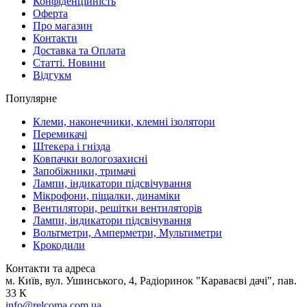
Конфіденційність
Оферта
Про магазин
Контакти
Доставка та Оплата
Статті. Новини
Відгукм
Популярне
Клеми, наконечники, клемні ізолятори
Перемикачі
Штекера і гнізда
Ковпачки вологозахисні
Запобіжники, тримачі
Лампи, індикатори підсвічування
Мікрофони, піщалки, динаміки
Вентилятори, решітки вентиляторів
Лампи, індикатори підсвічування
Вольтметри, Амперметри, Мультиметри
Крокодили
Контакти та адреса
м. Київ, вул. Ушинського, 4, Радіоринок "Караваєві дачі", пав.
33 К
info@relcoma.com.ua