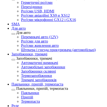
Герметичні роз'єми
Перехідники
Роз'єми USB, HDMI
Роз'єми авіаційні XS9 и XS12
Роз'єми мікрофонні GX12 і GX16
SMA
Для авто
Для авто
Перемикачі авто (12V)
Роз'єми для авто
Роз'єми живлення авто
Штекера і гнезда прикурювача (автомобільні)
Запобіжники, тримачі
Запобіжники, тримачі
Автоматичні вимикачі
Автомобільні запобіжники
Запобіжники склянні
Термозапобіжники
Тримачі запобіжників
Паяльники, припій, термопаста
Паяльники, припій, термопаста
Паяльники
Припій
Термопаста
Реле