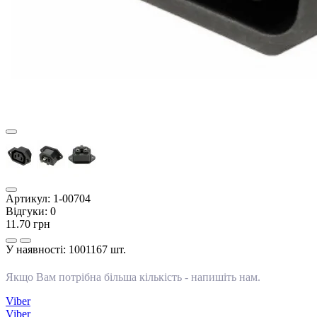
Артикул:
1-00704
Відгуки:
0
11.70 грн
У наявності:
1001167 шт.
Якщо Вам потрібна більша кількість -
напишіть нам
.
Viber
Viber