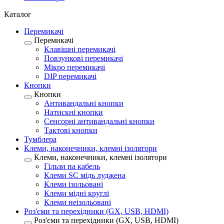
Каталог
Перемикачі
Перемикачі
Клавішні перемикачі
Повзункові перемикачі
Мікро перемикачі
DIP перемикачі
Кнопки
Кнопки
Антивандальні кнопки
Натискні кнопки
Сенсорні антивандальні кнопки
Тактові кнопки
Тумблера
Клеми, наконечники, клемні ізолятори
Клеми, наконечники, клемні ізолятори
Гільзи на кабель
Клеми SC мідь луджена
Клеми ізольовані
Клеми мідні круглі
Клеми неізольовані
Роз'єми та перехідники (GX, USB, HDMI)
Роз'єми та перехідники (GX, USB, HDMI)