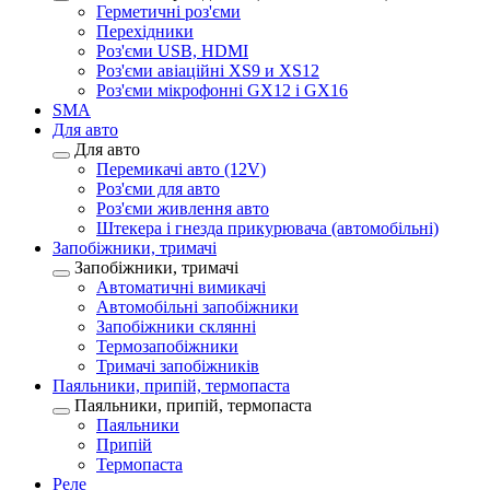
Герметичні роз'єми
Перехідники
Роз'єми USB, HDMI
Роз'єми авіаційні XS9 и XS12
Роз'єми мікрофонні GX12 і GX16
SMA
Для авто
Для авто
Перемикачі авто (12V)
Роз'єми для авто
Роз'єми живлення авто
Штекера і гнезда прикурювача (автомобільні)
Запобіжники, тримачі
Запобіжники, тримачі
Автоматичні вимикачі
Автомобільні запобіжники
Запобіжники склянні
Термозапобіжники
Тримачі запобіжників
Паяльники, припій, термопаста
Паяльники, припій, термопаста
Паяльники
Припій
Термопаста
Реле