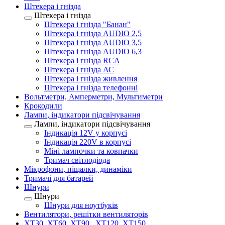
Штекера і гнізда
Штекера і гнізда
Штекера і гнізда "Банан"
Штекера і гнізда AUDIO 2,5
Штекера і гнізда AUDIO 3,5
Штекера і гнізда AUDIO 6,3
Штекера і гнізда RCA
Штекера і гнізда АС
Штекера і гнізда живлення
Штекера і гнізда телефонні
Вольтметри, Амперметри, Мультиметри
Крокодили
Лампи, індикатори підсвічування
Лампи, індикатори підсвічування
Індикація 12V у корпусі
Індикація 220V в корпусі
Міні лампочки та ковпачки
Тримач світлодіода
Мікрофони, піщалки, динаміки
Тримачі для батарей
Шнури
Шнури
Шнури для ноутбуків
Вентилятори, решітки вентиляторів
XT30, XT60, XT90 , XT120, XT150