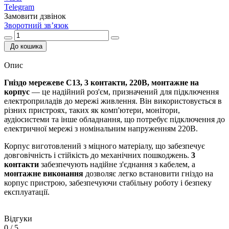
Telegram
Замовити дзвінок
Зворотний зв’язок
До кошика
Опис
Гніздо мережеве C13, 3 контакти, 220В, монтажне на
корпус
— це надійний роз'єм, призначений для підключення
електроприладів до мережі живлення. Він використовується в
різних пристроях, таких як комп'ютери, монітори,
аудіосистеми та інше обладнання, що потребує підключення до
електричної мережі з номінальним напруженням 220В.
Корпус виготовлений з міцного матеріалу, що забезпечує
довговічність і стійкість до механічних пошкоджень.
3
контакти
забезпечують надійне з'єднання з кабелем, а
монтажне виконання
дозволяє легко встановити гніздо на
корпус пристрою, забезпечуючи стабільну роботу і безпеку
експлуатації.
Відгуки
0
/ 5