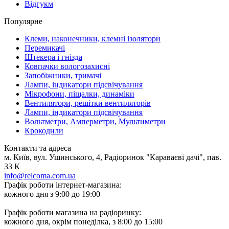
Відгукм
Популярне
Клеми, наконечники, клемні ізолятори
Перемикачі
Штекера і гнізда
Ковпачки вологозахисні
Запобіжники, тримачі
Лампи, індикатори підсвічування
Мікрофони, піщалки, динаміки
Вентилятори, решітки вентиляторів
Лампи, індикатори підсвічування
Вольтметри, Амперметри, Мультиметри
Крокодили
Контакти та адреса
м. Київ, вул. Ушинського, 4, Радіоринок "Караваєві дачі", пав.
33 К
info@relcoma.com.ua
Графік роботи інтернет-магазина:
кожного дня з 9:00 до 19:00
Графік роботи магазина на радіоринку:
кожного дня, окрім понеділка, з 8:00 до 15:00