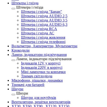
Штекера і гнізда
Штекера і гнізда
Штекера і гнізда "Банан"
Штекера і гнізда AUDIO 2,5
Штекера і гнізда AUDIO 3,5
Штекера і гнізда AUDIO 6,3
Штекера і гнізда RCA
Штекера і гнізда АС
Штекера і гнізда живлення
Штекера і гнізда телефонні
Вольтметри, Амперметри, Мультиметри
Крокодили
Лампи, індикатори підсвічування
Лампи, індикатори підсвічування
Індикація 12V у корпусі
Індикація 220V в корпусі
Міні лампочки та ковпачки
Тримач світлодіода
Мікрофони, піщалки, динаміки
Тримачі для батарей
Шнури
Шнури
Шнури для ноутбуків
Вентилятори, решітки вентиляторів
XT30, XT60, XT90 , XT120, XT150