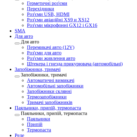
Герметичні роз'єми
Перехідники
Роз'єми USB, HDMI
Роз'єми авіаційні XS9 и XS12
Роз'єми мікрофонні GX12 і GX16
SMA
Для авто
Для авто
Перемикачі авто (12V)
Роз'єми для авто
Роз'єми живлення авто
Штекера і гнезда прикурювача (автомобільні)
Запобіжники, тримачі
Запобіжники, тримачі
Автоматичні вимикачі
Автомобільні запобіжники
Запобіжники склянні
Термозапобіжники
Тримачі запобіжників
Паяльники, припій, термопаста
Паяльники, припій, термопаста
Паяльники
Припій
Термопаста
Реле