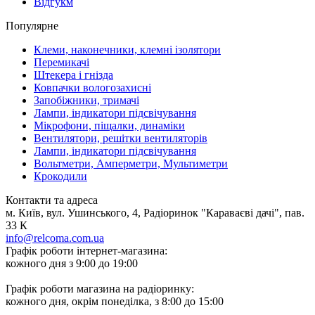
Відгукм
Популярне
Клеми, наконечники, клемні ізолятори
Перемикачі
Штекера і гнізда
Ковпачки вологозахисні
Запобіжники, тримачі
Лампи, індикатори підсвічування
Мікрофони, піщалки, динаміки
Вентилятори, решітки вентиляторів
Лампи, індикатори підсвічування
Вольтметри, Амперметри, Мультиметри
Крокодили
Контакти та адреса
м. Київ, вул. Ушинського, 4, Радіоринок "Караваєві дачі", пав.
33 К
info@relcoma.com.ua
Графік роботи інтернет-магазина:
кожного дня з 9:00 до 19:00
Графік роботи магазина на радіоринку:
кожного дня, окрім понеділка, з 8:00 до 15:00