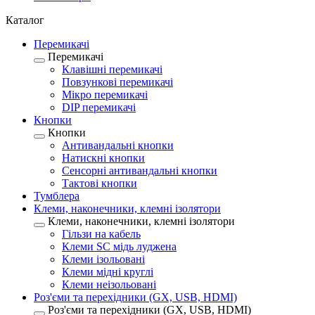
Каталог
Перемикачі
Перемикачі
Клавішні перемикачі
Повзункові перемикачі
Мікро перемикачі
DIP перемикачі
Кнопки
Кнопки
Антивандальні кнопки
Натискні кнопки
Сенсорні антивандальні кнопки
Тактові кнопки
Тумблера
Клеми, наконечники, клемні ізолятори
Клеми, наконечники, клемні ізолятори
Гільзи на кабель
Клеми SC мідь луджена
Клеми ізольовані
Клеми мідні круглі
Клеми неізольовані
Роз'єми та перехідники (GX, USB, HDMI)
Роз'єми та перехідники (GX, USB, HDMI)