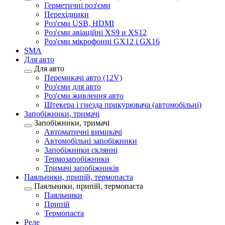
Герметичні роз'єми
Перехідники
Роз'єми USB, HDMI
Роз'єми авіаційні XS9 и XS12
Роз'єми мікрофонні GX12 і GX16
SMA
Для авто
Для авто
Перемикачі авто (12V)
Роз'єми для авто
Роз'єми живлення авто
Штекера і гнезда прикурювача (автомобільні)
Запобіжники, тримачі
Запобіжники, тримачі
Автоматичні вимикачі
Автомобільні запобіжники
Запобіжники склянні
Термозапобіжники
Тримачі запобіжників
Паяльники, припій, термопаста
Паяльники, припій, термопаста
Паяльники
Припій
Термопаста
Реле