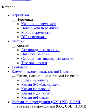
Каталог
Перемикачі
Перемикачі
Клавішні перемикачі
Повзункові перемикачі
Мікро перемикачі
DIP перемикачі
Кнопки
Кнопки
Антивандальні кнопки
Натискні кнопки
Сенсорні антивандальні кнопки
Тактові кнопки
Тумблера
Клеми, наконечники, клемні ізолятори
Клеми, наконечники, клемні ізолятори
Гільзи на кабель
Клеми SC мідь луджена
Клеми ізольовані
Клеми мідні круглі
Клеми неізольовані
Роз'єми та перехідники (GX, USB, HDMI)
Роз'єми та перехідники (GX, USB, HDMI)