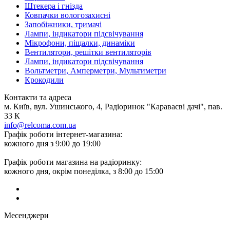
Штекера і гнізда
Ковпачки вологозахисні
Запобіжники, тримачі
Лампи, індикатори підсвічування
Мікрофони, піщалки, динаміки
Вентилятори, решітки вентиляторів
Лампи, індикатори підсвічування
Вольтметри, Амперметри, Мультиметри
Крокодили
Контакти та адреса
м. Київ, вул. Ушинського, 4, Радіоринок "Караваєві дачі", пав.
33 К
info@relcoma.com.ua
Графік роботи інтернет-магазина:
кожного дня з 9:00 до 19:00
Графік роботи магазина на радіоринку:
кожного дня, окрім понеділка, з 8:00 до 15:00
Месенджери