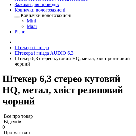
Зажими для проводів
Ковпачки вологозахисні
Ковпачки вологозахисні
Міні
Малі
Різне
Штекера і гнізда
Штекера і гнізда AUDIO 6,3
Штекер 6,3 стерео кутовий HQ, метал, хвіст резиновий
чорний
Штекер 6,3 стерео кутовий
HQ, метал, хвіст резиновий
чорний
Все про товар
Відгуків
0
Про магазин