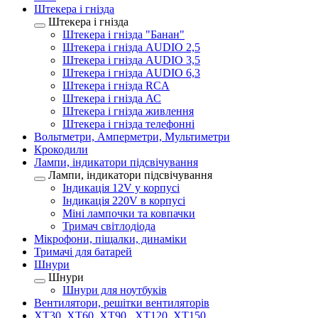
Штекера і гнізда
Штекера і гнізда
Штекера і гнізда "Банан"
Штекера і гнізда AUDIO 2,5
Штекера і гнізда AUDIO 3,5
Штекера і гнізда AUDIO 6,3
Штекера і гнізда RCA
Штекера і гнізда АС
Штекера і гнізда живлення
Штекера і гнізда телефонні
Вольтметри, Амперметри, Мультиметри
Крокодили
Лампи, індикатори підсвічування
Лампи, індикатори підсвічування
Індикація 12V у корпусі
Індикація 220V в корпусі
Міні лампочки та ковпачки
Тримач світлодіода
Мікрофони, піщалки, динаміки
Тримачі для батарей
Шнури
Шнури
Шнури для ноутбуків
Вентилятори, решітки вентиляторів
XT30, XT60, XT90 , XT120, XT150