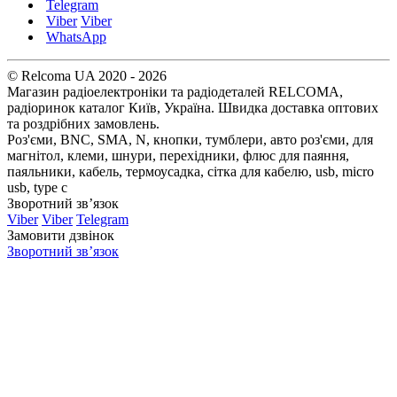
Telegram
Viber
Viber
WhatsApp
© Relcoma UA 2020 - 2026
Магазин радіоелектроніки та радіодеталей RELCOMA,
радіоринок каталог Київ, Україна. Швидка доставка оптових
та роздрібних замовлень.
Роз'єми, BNC, SMA, N, кнопки, тумблери, авто роз'єми, для
магнітол, клеми, шнури, перехідники, флюс для паяння,
паяльники, кабель, термоусадка, сітка для кабелю, usb, micro
usb, type c
Зворотний зв’язок
Viber
Viber
Telegram
Замовити дзвінок
Зворотний зв’язок