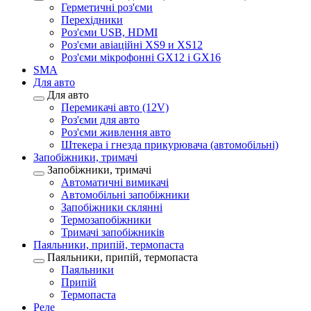
Герметичні роз'єми
Перехідники
Роз'єми USB, HDMI
Роз'єми авіаційні XS9 и XS12
Роз'єми мікрофонні GX12 і GX16
SMA
Для авто
Для авто
Перемикачі авто (12V)
Роз'єми для авто
Роз'єми живлення авто
Штекера і гнезда прикурювача (автомобільні)
Запобіжники, тримачі
Запобіжники, тримачі
Автоматичні вимикачі
Автомобільні запобіжники
Запобіжники склянні
Термозапобіжники
Тримачі запобіжників
Паяльники, припій, термопаста
Паяльники, припій, термопаста
Паяльники
Припій
Термопаста
Реле