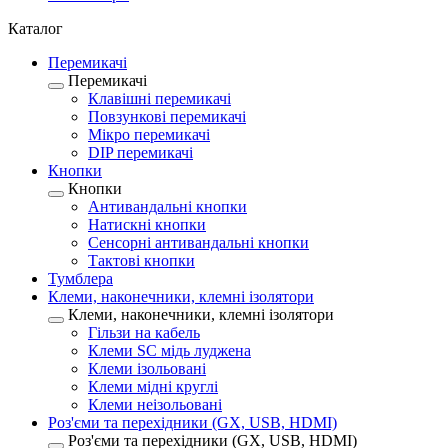
Каталог
Перемикачі
Перемикачі
Клавішні перемикачі
Повзункові перемикачі
Мікро перемикачі
DIP перемикачі
Кнопки
Кнопки
Антивандальні кнопки
Натискні кнопки
Сенсорні антивандальні кнопки
Тактові кнопки
Тумблера
Клеми, наконечники, клемні ізолятори
Клеми, наконечники, клемні ізолятори
Гільзи на кабель
Клеми SC мідь луджена
Клеми ізольовані
Клеми мідні круглі
Клеми неізольовані
Роз'єми та перехідники (GX, USB, HDMI)
Роз'єми та перехідники (GX, USB, HDMI)