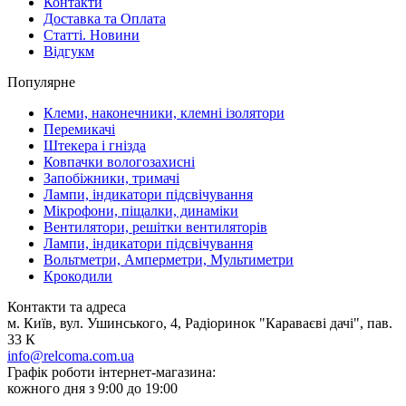
Контакти
Доставка та Оплата
Статті. Новини
Відгукм
Популярне
Клеми, наконечники, клемні ізолятори
Перемикачі
Штекера і гнізда
Ковпачки вологозахисні
Запобіжники, тримачі
Лампи, індикатори підсвічування
Мікрофони, піщалки, динаміки
Вентилятори, решітки вентиляторів
Лампи, індикатори підсвічування
Вольтметри, Амперметри, Мультиметри
Крокодили
Контакти та адреса
м. Київ, вул. Ушинського, 4, Радіоринок "Караваєві дачі", пав.
33 К
info@relcoma.com.ua
Графік роботи інтернет-магазина:
кожного дня з 9:00 до 19:00