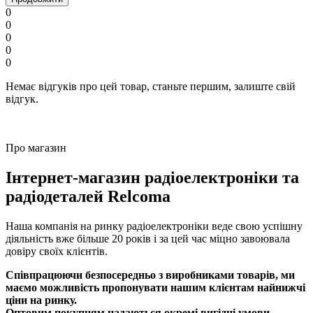
0
0
0
0
0
Немає відгуків про цей товар, станьте першим, залиште свій
відгук.
Про магазин
Інтернет-магазин радіоелектроніки та
радіодеталей Relcoma
Наша компанія на ринку радіоелектроніки веде свою успішну
діяльність вже більше 20 років і за цей час міцно завоювала
довіру своїх клієнтів.
Співпрацюючи безпосередньо з виробниками товарів, ми
маємо можливість пропонувати нашим клієнтам найнижчі
ціни на ринку.
Оптовим покупцям надаються окремі вигідні умови.