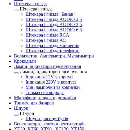
Штекера і гнізда
Штекера і гнізда
Штекера і гнізда "Банан"
Штекера і гнізда AUDIO 2,5
Штекера і гнізда AUDIO 3,5
Штекера і гнізда AUDIO 6,3
Штекера і гнізда RCA
Штекера і гнізда АС
Штекера і гнізда живлення
Штекера і гнізда телефонні
Вольтметри, Амперметри, Мультиметри
Крокодили
Лампи, індикатори підсвічування
Лампи, індикатори підсвічування
Індикація 12V у корпусі
Індикація 220V в корпусі
Міні лампочки та ковпачки
Тримач світлодіода
Мікрофони, піщалки, динаміки
Тримачі для батарей
Шнури
Шнури
Шнури для ноутбуків
Вентилятори, решітки вентиляторів
XT30, XT60, XT90 , XT120, XT150