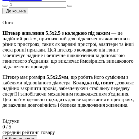
До кошика
Опис
Штекер живлення 5,5х2,5 з колодкою під зажим
— це
надійний роз'єм, призначений для підключення живлення в
різних пристроях, таких як зарядні пристрої, адаптери та інші
електронні прилади. Цей штекер з колодкою під гвинт
забезпечує надійне і безпечне підключення за допомогою
гвинтового з'єднання, що виключає ймовірність випадкового
відключення проводів.
Штекер має розміри
5,5х2,5мм
, що робить його сумісним з
кабелями відповідного діаметра.
Колодка під гвинт
дозволяє
надійно закріпити провід, забезпечуючи стабільну передачу
енергії і запобігаючи механічним пошкодженням з'єднання.
Цей роз'єм ідеально підходить для використання в пристроях,
де важлива довговічність і безпека підключення живлення.
Відгуки
0
/ 5
середній рейтинг товару
+ Додати відгук