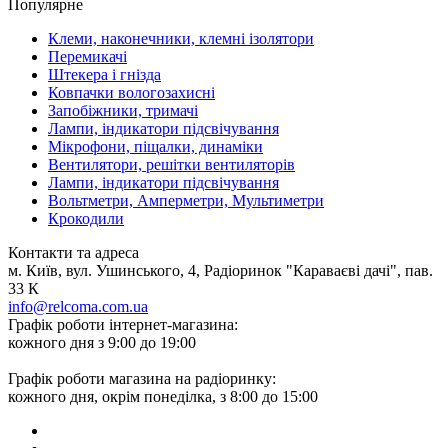
Популярне
Клеми, наконечники, клемні ізолятори
Перемикачі
Штекера і гнізда
Ковпачки вологозахисні
Запобіжники, тримачі
Лампи, індикатори підсвічування
Мікрофони, піщалки, динаміки
Вентилятори, решітки вентиляторів
Лампи, індикатори підсвічування
Вольтметри, Амперметри, Мультиметри
Крокодили
Контакти та адреса
м. Київ, вул. Ушинського, 4, Радіоринок "Караваєві дачі", пав.
33 К
info@relcoma.com.ua
Графік роботи інтернет-магазина:
кожного дня з 9:00 до 19:00
Графік роботи магазина на радіоринку:
кожного дня, окрім понеділка, з 8:00 до 15:00