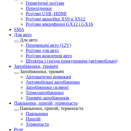
Герметичні роз'єми
Перехідники
Роз'єми USB, HDMI
Роз'єми авіаційні XS9 и XS12
Роз'єми мікрофонні GX12 і GX16
SMA
Для авто
Для авто
Перемикачі авто (12V)
Роз'єми для авто
Роз'єми живлення авто
Штекера і гнезда прикурювача (автомобільні)
Запобіжники, тримачі
Запобіжники, тримачі
Автоматичні вимикачі
Автомобільні запобіжники
Запобіжники склянні
Термозапобіжники
Тримачі запобіжників
Паяльники, припій, термопаста
Паяльники, припій, термопаста
Паяльники
Припій
Термопаста
Реле