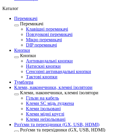
Каталог
Перемикачі
Перемикачі
Клавішні перемикачі
Повзункові перемикачі
Мікро перемикачі
DIP перемикачі
Кнопки
Кнопки
Антивандальні кнопки
Натискні кнопки
Сенсорні антивандальні кнопки
Тактові кнопки
Тумблера
Клеми, наконечники, клемні ізолятори
Клеми, наконечники, клемні ізолятори
Гільзи на кабель
Клеми SC мідь луджена
Клеми ізольовані
Клеми мідні круглі
Клеми неізольовані
Роз'єми та перехідники (GX, USB, HDMI)
Роз'єми та перехідники (GX, USB, HDMI)