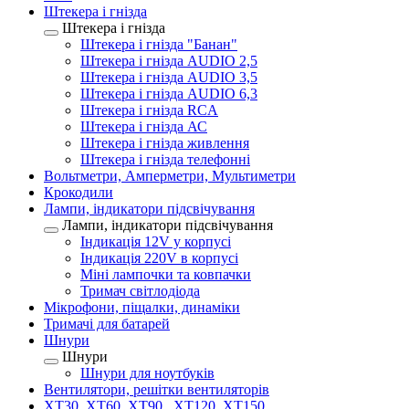
Штекера і гнізда
Штекера і гнізда
Штекера і гнізда "Банан"
Штекера і гнізда AUDIO 2,5
Штекера і гнізда AUDIO 3,5
Штекера і гнізда AUDIO 6,3
Штекера і гнізда RCA
Штекера і гнізда АС
Штекера і гнізда живлення
Штекера і гнізда телефонні
Вольтметри, Амперметри, Мультиметри
Крокодили
Лампи, індикатори підсвічування
Лампи, індикатори підсвічування
Індикація 12V у корпусі
Індикація 220V в корпусі
Міні лампочки та ковпачки
Тримач світлодіода
Мікрофони, піщалки, динаміки
Тримачі для батарей
Шнури
Шнури
Шнури для ноутбуків
Вентилятори, решітки вентиляторів
XT30, XT60, XT90 , XT120, XT150