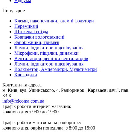
Відгукм
Популярне
Клеми, наконечники, клемні ізолятори
Перемикачі
Штекера і гнізда
Ковпачки вологозахисні
Запобіжники, тримачі
Лампи, індикатори підсвічування
Мікрофони, піщалки, динаміки
Вентилятори, решітки вентиляторів
Лампи, індикатори підсвічування
Вольтметри, Амперметри, Мультиметри
Крокодили
Контакти та адреса
м. Київ, вул. Ушинського, 4, Радіоринок "Караваєві дачі", пав.
33 К
info@relcoma.com.ua
Графік роботи інтернет-магазина:
кожного дня з 9:00 до 19:00
Графік роботи магазина на радіоринку:
кожного дня, окрім понеділка, з 8:00 до 15:00