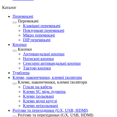
Каталог
Перемикачі
Перемикачі
Клавішні перемикачі
Повзункові перемикачі
Мікро перемикачі
DIP перемикачі
Кнопки
Кнопки
Антивандальні кнопки
Натискні кнопки
Сенсорні антивандальні кнопки
Тактові кнопки
Тумблера
Клеми, наконечники, клемні ізолятори
Клеми, наконечники, клемні ізолятори
Гільзи на кабель
Клеми SC мідь луджена
Клеми ізольовані
Клеми мідні круглі
Клеми неізольовані
Роз'єми та перехідники (GX, USB, HDMI)
Роз'єми та перехідники (GX, USB, HDMI)