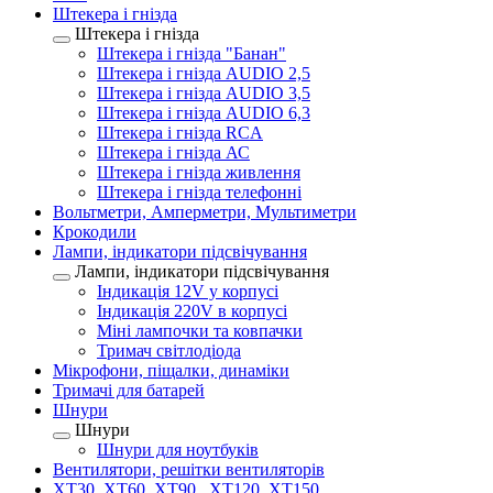
Штекера і гнізда
Штекера і гнізда
Штекера і гнізда "Банан"
Штекера і гнізда AUDIO 2,5
Штекера і гнізда AUDIO 3,5
Штекера і гнізда AUDIO 6,3
Штекера і гнізда RCA
Штекера і гнізда АС
Штекера і гнізда живлення
Штекера і гнізда телефонні
Вольтметри, Амперметри, Мультиметри
Крокодили
Лампи, індикатори підсвічування
Лампи, індикатори підсвічування
Індикація 12V у корпусі
Індикація 220V в корпусі
Міні лампочки та ковпачки
Тримач світлодіода
Мікрофони, піщалки, динаміки
Тримачі для батарей
Шнури
Шнури
Шнури для ноутбуків
Вентилятори, решітки вентиляторів
XT30, XT60, XT90 , XT120, XT150