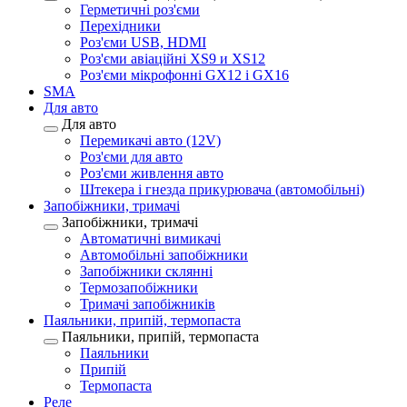
Герметичні роз'єми
Перехідники
Роз'єми USB, HDMI
Роз'єми авіаційні XS9 и XS12
Роз'єми мікрофонні GX12 і GX16
SMA
Для авто
Для авто
Перемикачі авто (12V)
Роз'єми для авто
Роз'єми живлення авто
Штекера і гнезда прикурювача (автомобільні)
Запобіжники, тримачі
Запобіжники, тримачі
Автоматичні вимикачі
Автомобільні запобіжники
Запобіжники склянні
Термозапобіжники
Тримачі запобіжників
Паяльники, припій, термопаста
Паяльники, припій, термопаста
Паяльники
Припій
Термопаста
Реле