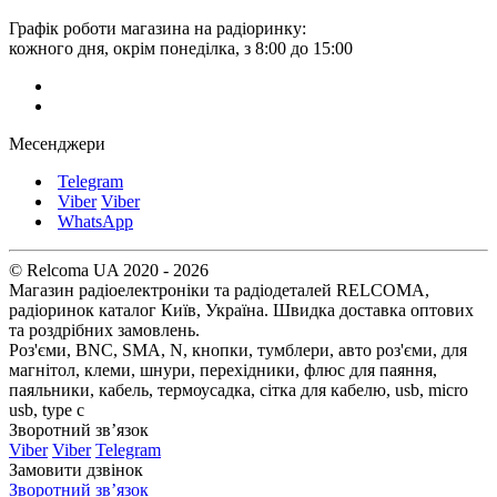
Графік роботи магазина на радіоринку:
кожного дня, окрім понеділка, з 8:00 до 15:00
Месенджери
Telegram
Viber
Viber
WhatsApp
© Relcoma UA 2020 - 2026
Магазин радіоелектроніки та радіодеталей RELCOMA,
радіоринок каталог Київ, Україна. Швидка доставка оптових
та роздрібних замовлень.
Роз'єми, BNC, SMA, N, кнопки, тумблери, авто роз'єми, для
магнітол, клеми, шнури, перехідники, флюс для паяння,
паяльники, кабель, термоусадка, сітка для кабелю, usb, micro
usb, type c
Зворотний зв’язок
Viber
Viber
Telegram
Замовити дзвінок
Зворотний зв’язок