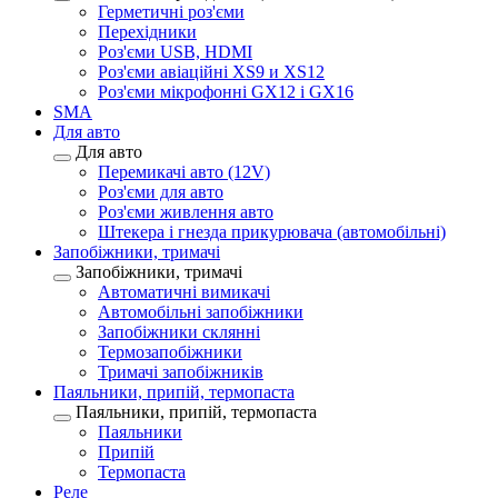
Герметичні роз'єми
Перехідники
Роз'єми USB, HDMI
Роз'єми авіаційні XS9 и XS12
Роз'єми мікрофонні GX12 і GX16
SMA
Для авто
Для авто
Перемикачі авто (12V)
Роз'єми для авто
Роз'єми живлення авто
Штекера і гнезда прикурювача (автомобільні)
Запобіжники, тримачі
Запобіжники, тримачі
Автоматичні вимикачі
Автомобільні запобіжники
Запобіжники склянні
Термозапобіжники
Тримачі запобіжників
Паяльники, припій, термопаста
Паяльники, припій, термопаста
Паяльники
Припій
Термопаста
Реле