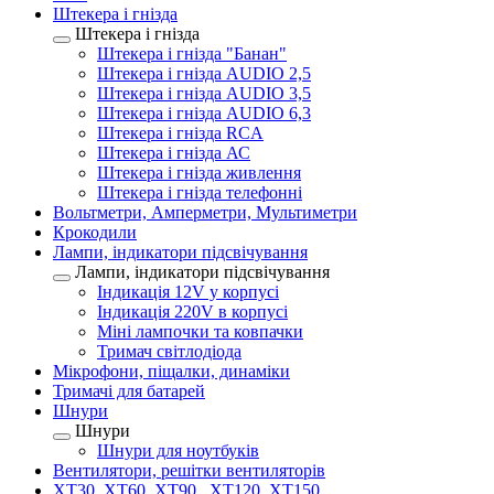
Штекера і гнізда
Штекера і гнізда
Штекера і гнізда "Банан"
Штекера і гнізда AUDIO 2,5
Штекера і гнізда AUDIO 3,5
Штекера і гнізда AUDIO 6,3
Штекера і гнізда RCA
Штекера і гнізда АС
Штекера і гнізда живлення
Штекера і гнізда телефонні
Вольтметри, Амперметри, Мультиметри
Крокодили
Лампи, індикатори підсвічування
Лампи, індикатори підсвічування
Індикація 12V у корпусі
Індикація 220V в корпусі
Міні лампочки та ковпачки
Тримач світлодіода
Мікрофони, піщалки, динаміки
Тримачі для батарей
Шнури
Шнури
Шнури для ноутбуків
Вентилятори, решітки вентиляторів
XT30, XT60, XT90 , XT120, XT150