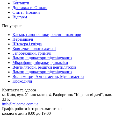
Контакти
Доставка та Оплата
Статті. Новини
Відгукм
Популярне
Клеми, наконечники, клемні ізолятори
Перемикачі
Штекера і гнізда
Ковпачки вологозахисні
Запобіжники, тримачі
Лампи, індикатори підсвічування
Мікрофони, піщалки, динаміки
Вентилятори, решітки вентиляторів
Лампи, індикатори підсвічування
Вольтметри, Амперметри, Мультиметри
Крокодили
Контакти та адреса
м. Київ, вул. Ушинського, 4, Радіоринок "Караваєві дачі", пав.
33 К
info@relcoma.com.ua
Графік роботи інтернет-магазина:
кожного дня з 9:00 до 19:00