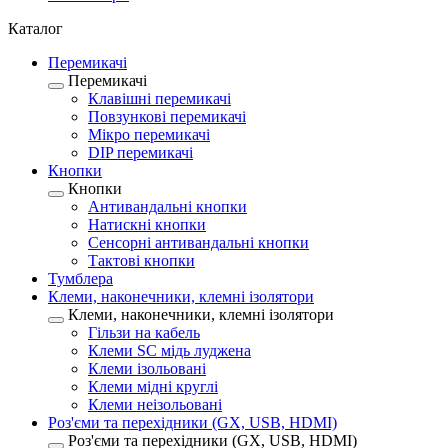
Каталог
Перемикачі
Перемикачі
Клавішні перемикачі
Повзункові перемикачі
Мікро перемикачі
DIP перемикачі
Кнопки
Кнопки
Антивандальні кнопки
Натискні кнопки
Сенсорні антивандальні кнопки
Тактові кнопки
Тумблера
Клеми, наконечники, клемні ізолятори
Клеми, наконечники, клемні ізолятори
Гільзи на кабель
Клеми SC мідь луджена
Клеми ізольовані
Клеми мідні круглі
Клеми неізольовані
Роз'єми та перехідники (GX, USB, HDMI)
Роз'єми та перехідники (GX, USB, HDMI)