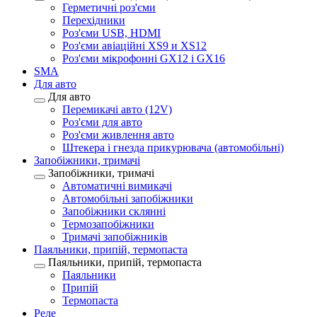
Герметичні роз'єми
Перехідники
Роз'єми USB, HDMI
Роз'єми авіаційні XS9 и XS12
Роз'єми мікрофонні GX12 і GX16
SMA
Для авто
Для авто
Перемикачі авто (12V)
Роз'єми для авто
Роз'єми живлення авто
Штекера і гнезда прикурювача (автомобільні)
Запобіжники, тримачі
Запобіжники, тримачі
Автоматичні вимикачі
Автомобільні запобіжники
Запобіжники склянні
Термозапобіжники
Тримачі запобіжників
Паяльники, припій, термопаста
Паяльники, припій, термопаста
Паяльники
Припій
Термопаста
Реле