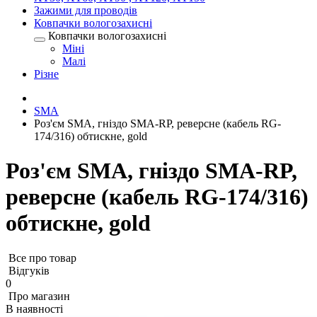
Зажими для проводів
Ковпачки вологозахисні
Ковпачки вологозахисні
Міні
Малі
Різне
SMA
Роз'єм SMA, гніздо SMA-RP, реверсне (кабель RG-
174/316) обтискне, gold
Роз'єм SMA, гніздо SMA-RP,
реверсне (кабель RG-174/316)
обтискне, gold
Все про товар
Відгуків
0
Про магазин
В наявності