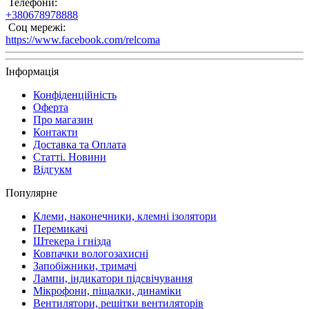
Телефони:
+380678978888
Соц мережі:
https://www.facebook.com/relcoma
Інформація
Конфіденційність
Оферта
Про магазин
Контакти
Доставка та Оплата
Статті. Новини
Відгукм
Популярне
Клеми, наконечники, клемні ізолятори
Перемикачі
Штекера і гнізда
Ковпачки вологозахисні
Запобіжники, тримачі
Лампи, індикатори підсвічування
Мікрофони, піщалки, динаміки
Вентилятори, решітки вентиляторів