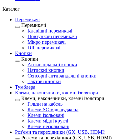
Каталог
Перемикачі
Перемикачі
Клавішні перемикачі
Повзункові перемикачі
Мікро перемикачі
DIP перемикачі
Кнопки
Кнопки
Антивандальні кнопки
Натискні кнопки
Сенсорні антивандальні кнопки
Тактові кнопки
Тумблера
Клеми, наконечники, клемні ізолятори
Клеми, наконечники, клемні ізолятори
Гільзи на кабель
Клеми SC мідь луджена
Клеми ізольовані
Клеми мідні круглі
Клеми неізольовані
Роз'єми та перехідники (GX, USB, HDMI)
Роз'єми та перехідники (GX, USB, HDMI)