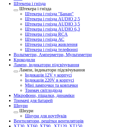
Штекера і гнізда
Штекера і гнізда
Штекера і гнізда "Банан"
Штекера і гнізда AUDIO 2,5
Штекера і гнізда AUDIO 3,5
Штекера і гнізда AUDIO 6,3
Штекера і гнізда RCA
Штекера і гнізда АС
Штекера і гнізда живлення
Штекера і гнізда телефонні
Вольтметри, Амперметри, Мультиметри
Крокодили
Лампи, індикатори підсвічування
Лампи, індикатори підсвічування
Індикація 12V у корпусі
Індикація 220V в корпусі
Міні лампочки та ковпачки
Тримач світлодіода
Мікрофони, піщалки, динаміки
Тримачі для батарей
Шнури
Шнури
Шнури для ноутбуків
Вентилятори, решітки вентиляторів
XT30, XT60, XT90 , XT120, XT150