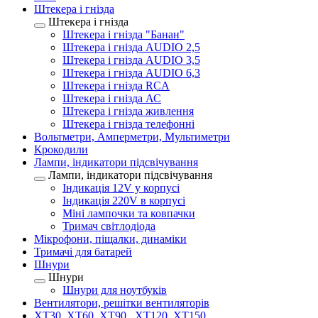
Штекера і гнізда
Штекера і гнізда
Штекера і гнізда "Банан"
Штекера і гнізда AUDIO 2,5
Штекера і гнізда AUDIO 3,5
Штекера і гнізда AUDIO 6,3
Штекера і гнізда RCA
Штекера і гнізда АС
Штекера і гнізда живлення
Штекера і гнізда телефонні
Вольтметри, Амперметри, Мультиметри
Крокодили
Лампи, індикатори підсвічування
Лампи, індикатори підсвічування
Індикація 12V у корпусі
Індикація 220V в корпусі
Міні лампочки та ковпачки
Тримач світлодіода
Мікрофони, піщалки, динаміки
Тримачі для батарей
Шнури
Шнури
Шнури для ноутбуків
Вентилятори, решітки вентиляторів
XT30, XT60, XT90 , XT120, XT150