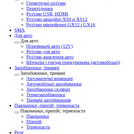
Герметичні роз'єми
Перехідники
Роз'єми USB, HDMI
Роз'єми авіаційні XS9 и XS12
Роз'єми мікрофонні GX12 і GX16
SMA
Для авто
Для авто
Перемикачі авто (12V)
Роз'єми для авто
Роз'єми живлення авто
Штекера і гнезда прикурювача (автомобільні)
Запобіжники, тримачі
Запобіжники, тримачі
Автоматичні вимикачі
Автомобільні запобіжники
Запобіжники склянні
Термозапобіжники
Тримачі запобіжників
Паяльники, припій, термопаста
Паяльники, припій, термопаста
Паяльники
Припій
Термопаста
Реле