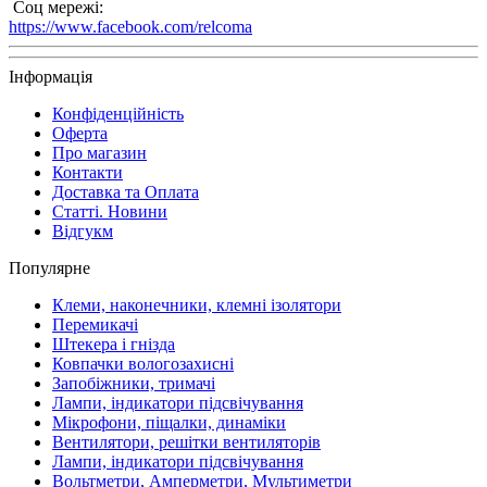
Соц мережі:
https://www.facebook.com/relcoma
Інформація
Конфіденційність
Оферта
Про магазин
Контакти
Доставка та Оплата
Статті. Новини
Відгукм
Популярне
Клеми, наконечники, клемні ізолятори
Перемикачі
Штекера і гнізда
Ковпачки вологозахисні
Запобіжники, тримачі
Лампи, індикатори підсвічування
Мікрофони, піщалки, динаміки
Вентилятори, решітки вентиляторів
Лампи, індикатори підсвічування
Вольтметри, Амперметри, Мультиметри