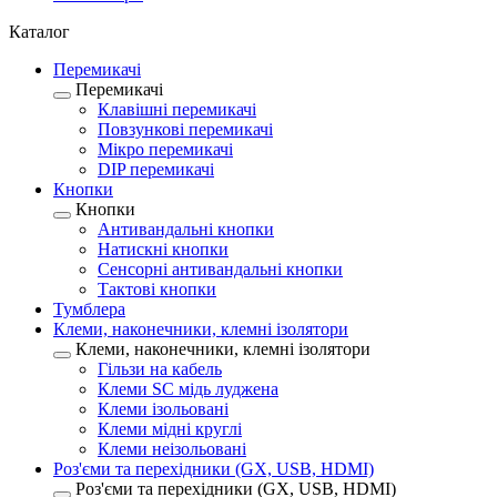
Каталог
Перемикачі
Перемикачі
Клавішні перемикачі
Повзункові перемикачі
Мікро перемикачі
DIP перемикачі
Кнопки
Кнопки
Антивандальні кнопки
Натискні кнопки
Сенсорні антивандальні кнопки
Тактові кнопки
Тумблера
Клеми, наконечники, клемні ізолятори
Клеми, наконечники, клемні ізолятори
Гільзи на кабель
Клеми SC мідь луджена
Клеми ізольовані
Клеми мідні круглі
Клеми неізольовані
Роз'єми та перехідники (GX, USB, HDMI)
Роз'єми та перехідники (GX, USB, HDMI)