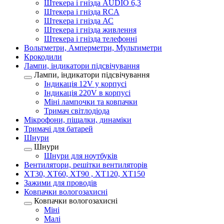
Штекера і гнізда AUDIO 6,3
Штекера і гнізда RCA
Штекера і гнізда АС
Штекера і гнізда живлення
Штекера і гнізда телефонні
Вольтметри, Амперметри, Мультиметри
Крокодили
Лампи, індикатори підсвічування
Лампи, індикатори підсвічування
Індикація 12V у корпусі
Індикація 220V в корпусі
Міні лампочки та ковпачки
Тримач світлодіода
Мікрофони, піщалки, динаміки
Тримачі для батарей
Шнури
Шнури
Шнури для ноутбуків
Вентилятори, решітки вентиляторів
XT30, XT60, XT90 , XT120, XT150
Зажими для проводів
Ковпачки вологозахисні
Ковпачки вологозахисні
Міні
Малі