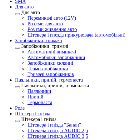
SMA
Для авто
Для авто
Перемикачі авто (12V)
Роз'єми для авто
Роз'єми живлення авто
Штекера і гнезда прикурювача (автомобільні)
Запобіжники, тримачі
Запобіжники, тримачі
Автоматичні вимикачі
Автомобільні запобіжники
Запобіжники склянні
Термозапобіжники
Тримачі запобіжників
Паяльники, припій, термопаста
Паяльники, припій, термопаста
Паяльники
Припій
Термопаста
Реле
Штекера і гнізда
Штекера і гнізда
Штекера і гнізда "Банан"
Штекера і гнізда AUDIO 2,5
Штекера і гнізда AUDIO 3,5