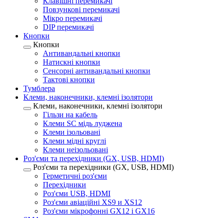
Клавішні перемикачі
Повзункові перемикачі
Мікро перемикачі
DIP перемикачі
Кнопки
Кнопки
Антивандальні кнопки
Натискні кнопки
Сенсорні антивандальні кнопки
Тактові кнопки
Тумблера
Клеми, наконечники, клемні ізолятори
Клеми, наконечники, клемні ізолятори
Гільзи на кабель
Клеми SC мідь луджена
Клеми ізольовані
Клеми мідні круглі
Клеми неізольовані
Роз'єми та перехідники (GX, USB, HDMI)
Роз'єми та перехідники (GX, USB, HDMI)
Герметичні роз'єми
Перехідники
Роз'єми USB, HDMI
Роз'єми авіаційні XS9 и XS12
Роз'єми мікрофонні GX12 і GX16