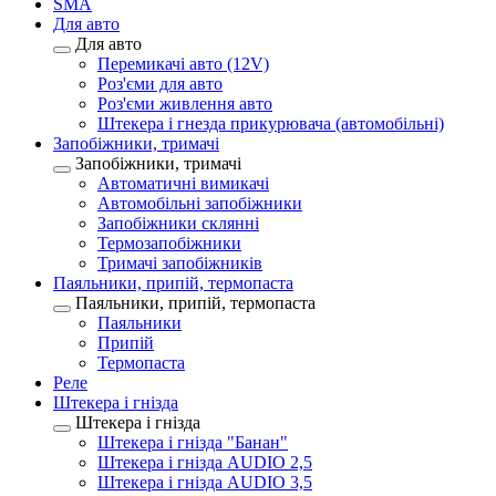
SMA
Для авто
Для авто
Перемикачі авто (12V)
Роз'єми для авто
Роз'єми живлення авто
Штекера і гнезда прикурювача (автомобільні)
Запобіжники, тримачі
Запобіжники, тримачі
Автоматичні вимикачі
Автомобільні запобіжники
Запобіжники склянні
Термозапобіжники
Тримачі запобіжників
Паяльники, припій, термопаста
Паяльники, припій, термопаста
Паяльники
Припій
Термопаста
Реле
Штекера і гнізда
Штекера і гнізда
Штекера і гнізда "Банан"
Штекера і гнізда AUDIO 2,5
Штекера і гнізда AUDIO 3,5