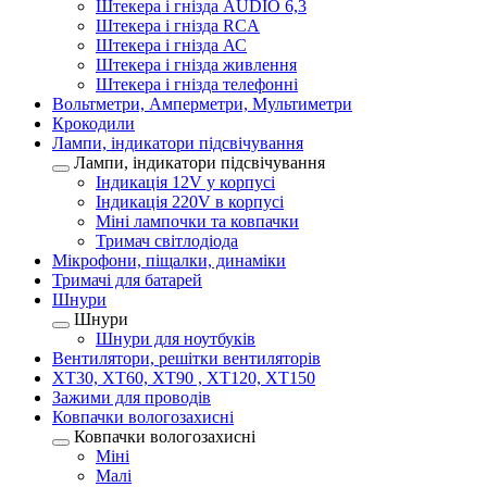
Штекера і гнізда AUDIO 6,3
Штекера і гнізда RCA
Штекера і гнізда АС
Штекера і гнізда живлення
Штекера і гнізда телефонні
Вольтметри, Амперметри, Мультиметри
Крокодили
Лампи, індикатори підсвічування
Лампи, індикатори підсвічування
Індикація 12V у корпусі
Індикація 220V в корпусі
Міні лампочки та ковпачки
Тримач світлодіода
Мікрофони, піщалки, динаміки
Тримачі для батарей
Шнури
Шнури
Шнури для ноутбуків
Вентилятори, решітки вентиляторів
XT30, XT60, XT90 , XT120, XT150
Зажими для проводів
Ковпачки вологозахисні
Ковпачки вологозахисні
Міні
Малі