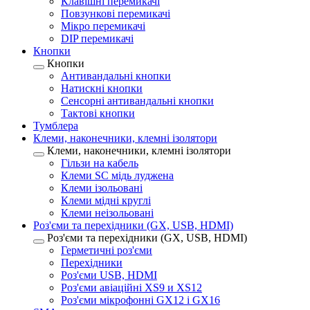
Клавішні перемикачі
Повзункові перемикачі
Мікро перемикачі
DIP перемикачі
Кнопки
Кнопки
Антивандальні кнопки
Натискні кнопки
Сенсорні антивандальні кнопки
Тактові кнопки
Тумблера
Клеми, наконечники, клемні ізолятори
Клеми, наконечники, клемні ізолятори
Гільзи на кабель
Клеми SC мідь луджена
Клеми ізольовані
Клеми мідні круглі
Клеми неізольовані
Роз'єми та перехідники (GX, USB, HDMI)
Роз'єми та перехідники (GX, USB, HDMI)
Герметичні роз'єми
Перехідники
Роз'єми USB, HDMI
Роз'єми авіаційні XS9 и XS12
Роз'єми мікрофонні GX12 і GX16