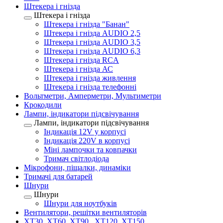
Штекера і гнізда
Штекера і гнізда
Штекера і гнізда "Банан"
Штекера і гнізда AUDIO 2,5
Штекера і гнізда AUDIO 3,5
Штекера і гнізда AUDIO 6,3
Штекера і гнізда RCA
Штекера і гнізда АС
Штекера і гнізда живлення
Штекера і гнізда телефонні
Вольтметри, Амперметри, Мультиметри
Крокодили
Лампи, індикатори підсвічування
Лампи, індикатори підсвічування
Індикація 12V у корпусі
Індикація 220V в корпусі
Міні лампочки та ковпачки
Тримач світлодіода
Мікрофони, піщалки, динаміки
Тримачі для батарей
Шнури
Шнури
Шнури для ноутбуків
Вентилятори, решітки вентиляторів
XT30, XT60, XT90 , XT120, XT150