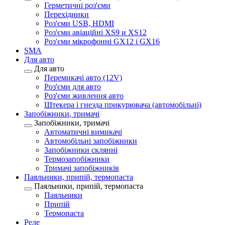
Герметичні роз'єми
Перехідники
Роз'єми USB, HDMI
Роз'єми авіаційні XS9 и XS12
Роз'єми мікрофонні GX12 і GX16
SMA
Для авто
Для авто
Перемикачі авто (12V)
Роз'єми для авто
Роз'єми живлення авто
Штекера і гнезда прикурювача (автомобільні)
Запобіжники, тримачі
Запобіжники, тримачі
Автоматичні вимикачі
Автомобільні запобіжники
Запобіжники склянні
Термозапобіжники
Тримачі запобіжників
Паяльники, припій, термопаста
Паяльники, припій, термопаста
Паяльники
Припій
Термопаста
Реле