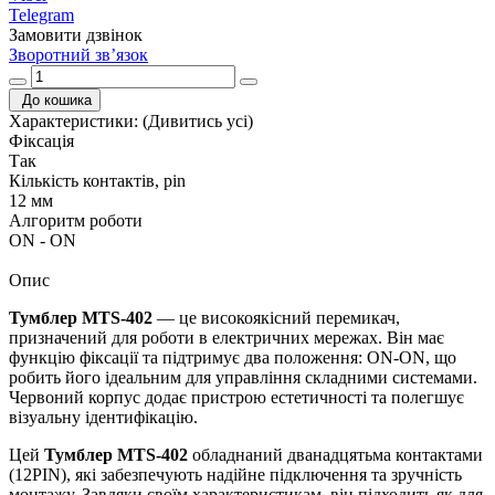
Telegram
Замовити дзвінок
Зворотний зв’язок
До кошика
Характеристики:
(Дивитись усі)
Фіксація
Так
Кількість контактів, pin
12 мм
Алгоритм роботи
ON - ON
Опис
Тумблер MTS-402
— це високоякісний перемикач,
призначений для роботи в електричних мережах. Він має
функцію фіксації та підтримує два положення: ON-ON, що
робить його ідеальним для управління складними системами.
Червоний корпус додає пристрою естетичності та полегшує
візуальну ідентифікацію.
Цей
Тумблер MTS-402
обладнаний дванадцятьма контактами
(12PIN), які забезпечують надійне підключення та зручність
монтажу. Завдяки своїм характеристикам, він підходить як для