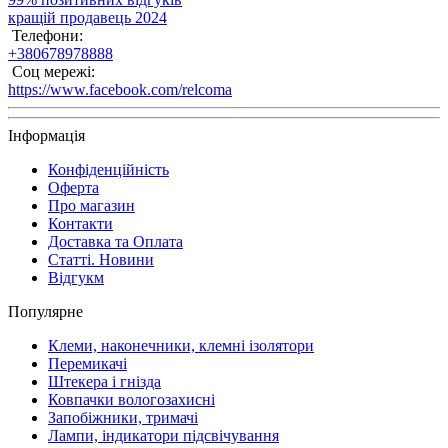
кращій продавець 2024
Телефони:
+380678978888
Соц мережі:
https://www.facebook.com/relcoma
Інформація
Конфіденційність
Оферта
Про магазин
Контакти
Доставка та Оплата
Статті. Новини
Відгукм
Популярне
Клеми, наконечники, клемні ізолятори
Перемикачі
Штекера і гнізда
Ковпачки вологозахисні
Запобіжники, тримачі
Лампи, індикатори підсвічування