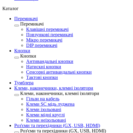
Каталог
Перемикачі
Перемикачі
Клавішні перемикачі
Повзункові перемикачі
Мікро перемикачі
DIP перемикачі
Кнопки
Кнопки
Антивандальні кнопки
Натискні кнопки
Сенсорні антивандальні кнопки
Тактові кнопки
Тумблера
Клеми, наконечники, клемні ізолятори
Клеми, наконечники, клемні ізолятори
Гільзи на кабель
Клеми SC мідь луджена
Клеми ізольовані
Клеми мідні круглі
Клеми неізольовані
Роз'єми та перехідники (GX, USB, HDMI)
Роз'єми та перехідники (GX, USB, HDMI)