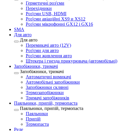
Герметичні роз'єми
Перехідники
Роз'єми USB, HDMI
Роз'єми авіаційні XS9 и XS12
Роз'єми мікрофонні GX12 і GX16
SMA
Для авто
Для авто
Перемикачі авто (12V)
Роз'єми для авто
Роз'єми живлення авто
Штекера і гнезда прикурювача (автомобільні)
Запобіжники, тримачі
Запобіжники, тримачі
Автоматичні вимикачі
Автомобільні запобіжники
Запобіжники склянні
Термозапобіжники
Тримачі запобіжників
Паяльники, припій, термопаста
Паяльники, припій, термопаста
Паяльники
Припій
Термопаста
Реле