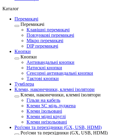
Каталог
Перемикачі
Перемикачі
Клавішні перемикачі
Повзункові перемикачі
Мікро перемикачі
DIP перемикачі
Кнопки
Кнопки
Антивандальні кнопки
Натискні кнопки
Сенсорні антивандальні кнопки
Тактові кнопки
Тумблера
Клеми, наконечники, клемні ізолятори
Клеми, наконечники, клемні ізолятори
Гільзи на кабель
Клеми SC мідь луджена
Клеми ізольовані
Клеми мідні круглі
Клеми неізольовані
Роз'єми та перехідники (GX, USB, HDMI)
Роз'єми та перехідники (GX, USB, HDMI)