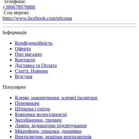
Телефони:
+380678978888
Соц мережі:
https://www.facebook.com/relcoma
Інформація
Конфіденційність
Оферта
Про магазин
Контакти
Доставка та Оплата
Статті. Новини
Відгукм
Популярне
Клеми, наконечники, клемні ізолятори
Перемикачі
Штекера і гнізда
Ковпачки вологозахисні
Запобіжники, тримачі
Лампи, індикатори підсвічування
Мікрофони, піщалки, динаміки
Вентилятори, решітки вентиляторів