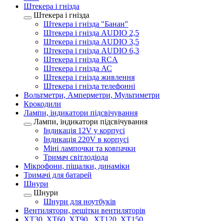
Штекера і гнізда
Штекера і гнізда
Штекера і гнізда "Банан"
Штекера і гнізда AUDIO 2,5
Штекера і гнізда AUDIO 3,5
Штекера і гнізда AUDIO 6,3
Штекера і гнізда RCA
Штекера і гнізда АС
Штекера і гнізда живлення
Штекера і гнізда телефонні
Вольтметри, Амперметри, Мультиметри
Крокодили
Лампи, індикатори підсвічування
Лампи, індикатори підсвічування
Індикація 12V у корпусі
Індикація 220V в корпусі
Міні лампочки та ковпачки
Тримач світлодіода
Мікрофони, піщалки, динаміки
Тримачі для батарей
Шнури
Шнури
Шнури для ноутбуків
Вентилятори, решітки вентиляторів
XT30, XT60, XT90 , XT120, XT150