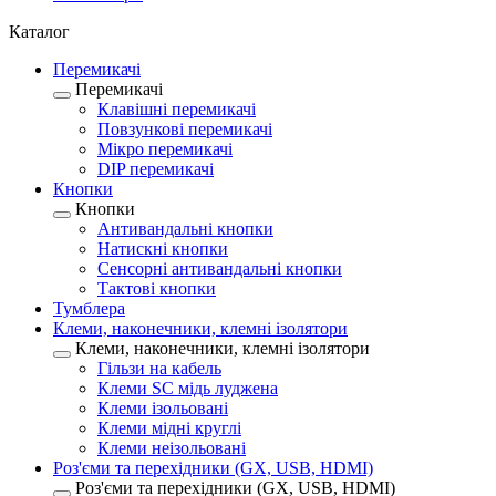
Каталог
Перемикачі
Перемикачі
Клавішні перемикачі
Повзункові перемикачі
Мікро перемикачі
DIP перемикачі
Кнопки
Кнопки
Антивандальні кнопки
Натискні кнопки
Сенсорні антивандальні кнопки
Тактові кнопки
Тумблера
Клеми, наконечники, клемні ізолятори
Клеми, наконечники, клемні ізолятори
Гільзи на кабель
Клеми SC мідь луджена
Клеми ізольовані
Клеми мідні круглі
Клеми неізольовані
Роз'єми та перехідники (GX, USB, HDMI)
Роз'єми та перехідники (GX, USB, HDMI)