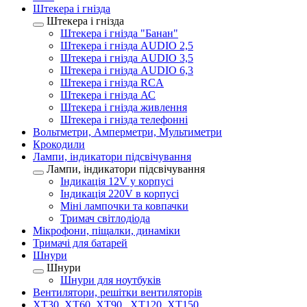
Штекера і гнізда
Штекера і гнізда
Штекера і гнізда "Банан"
Штекера і гнізда AUDIO 2,5
Штекера і гнізда AUDIO 3,5
Штекера і гнізда AUDIO 6,3
Штекера і гнізда RCA
Штекера і гнізда АС
Штекера і гнізда живлення
Штекера і гнізда телефонні
Вольтметри, Амперметри, Мультиметри
Крокодили
Лампи, індикатори підсвічування
Лампи, індикатори підсвічування
Індикація 12V у корпусі
Індикація 220V в корпусі
Міні лампочки та ковпачки
Тримач світлодіода
Мікрофони, піщалки, динаміки
Тримачі для батарей
Шнури
Шнури
Шнури для ноутбуків
Вентилятори, решітки вентиляторів
XT30, XT60, XT90 , XT120, XT150