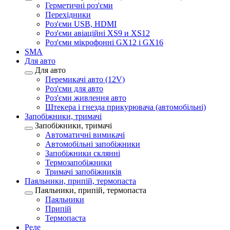
Герметичні роз'єми
Перехідники
Роз'єми USB, HDMI
Роз'єми авіаційні XS9 и XS12
Роз'єми мікрофонні GX12 і GX16
SMA
Для авто
Для авто
Перемикачі авто (12V)
Роз'єми для авто
Роз'єми живлення авто
Штекера і гнезда прикурювача (автомобільні)
Запобіжники, тримачі
Запобіжники, тримачі
Автоматичні вимикачі
Автомобільні запобіжники
Запобіжники склянні
Термозапобіжники
Тримачі запобіжників
Паяльники, припій, термопаста
Паяльники, припій, термопаста
Паяльники
Припій
Термопаста
Реле