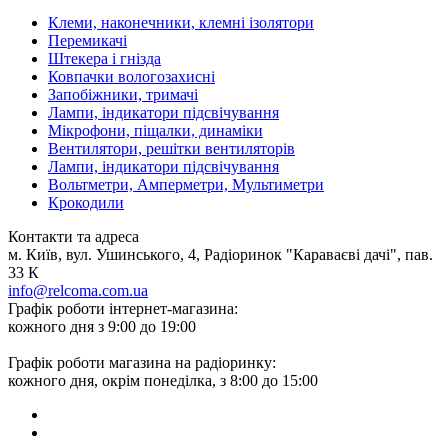
Клеми, наконечники, клемні ізолятори
Перемикачі
Штекера і гнізда
Ковпачки вологозахисні
Запобіжники, тримачі
Лампи, індикатори підсвічування
Мікрофони, піщалки, динаміки
Вентилятори, решітки вентиляторів
Лампи, індикатори підсвічування
Вольтметри, Амперметри, Мультиметри
Крокодили
Контакти та адреса
м. Київ, вул. Ушинського, 4, Радіоринок "Караваєві дачі", пав.
33 К
info@relcoma.com.ua
Графік роботи інтернет-магазина:
кожного дня з 9:00 до 19:00
Графік роботи магазина на радіоринку:
кожного дня, окрім понеділка, з 8:00 до 15:00