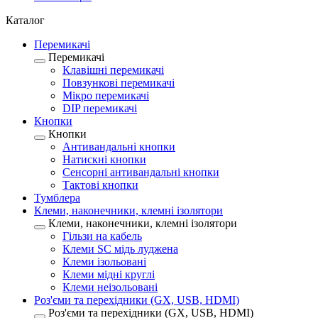
Каталог
Перемикачі
Перемикачі
Клавішні перемикачі
Повзункові перемикачі
Мікро перемикачі
DIP перемикачі
Кнопки
Кнопки
Антивандальні кнопки
Натискні кнопки
Сенсорні антивандальні кнопки
Тактові кнопки
Тумблера
Клеми, наконечники, клемні ізолятори
Клеми, наконечники, клемні ізолятори
Гільзи на кабель
Клеми SC мідь луджена
Клеми ізольовані
Клеми мідні круглі
Клеми неізольовані
Роз'єми та перехідники (GX, USB, HDMI)
Роз'єми та перехідники (GX, USB, HDMI)