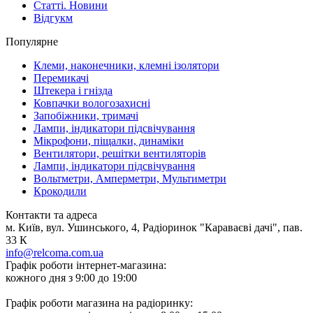
Статті. Новини
Відгукм
Популярне
Клеми, наконечники, клемні ізолятори
Перемикачі
Штекера і гнізда
Ковпачки вологозахисні
Запобіжники, тримачі
Лампи, індикатори підсвічування
Мікрофони, піщалки, динаміки
Вентилятори, решітки вентиляторів
Лампи, індикатори підсвічування
Вольтметри, Амперметри, Мультиметри
Крокодили
Контакти та адреса
м. Київ, вул. Ушинського, 4, Радіоринок "Караваєві дачі", пав.
33 К
info@relcoma.com.ua
Графік роботи інтернет-магазина:
кожного дня з 9:00 до 19:00
Графік роботи магазина на радіоринку: