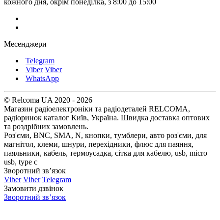
кожного дня, окрім понеділка, з 8:00 до 15:00
Месенджери
Telegram
Viber
Viber
WhatsApp
© Relcoma UA 2020 - 2026
Магазин радіоелектроніки та радіодеталей RELCOMA,
радіоринок каталог Київ, Україна. Швидка доставка оптових
та роздрібних замовлень.
Роз'єми, BNC, SMA, N, кнопки, тумблери, авто роз'єми, для
магнітол, клеми, шнури, перехідники, флюс для паяння,
паяльники, кабель, термоусадка, сітка для кабелю, usb, micro
usb, type c
Зворотний зв’язок
Viber
Viber
Telegram
Замовити дзвінок
Зворотний зв’язок