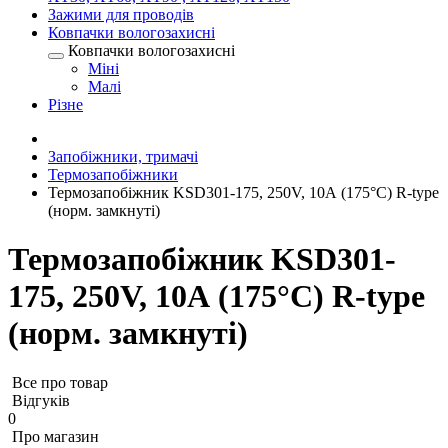
Зажими для проводів
Ковпачки вологозахисні
Ковпачки вологозахисні
Міні
Малі
Різне
Запобіжники, тримачі
Термозапобіжники
Термозапобіжник KSD301-175, 250V, 10А (175°C) R-type
(норм. замкнуті)
Термозапобіжник KSD301-
175, 250V, 10А (175°C) R-type
(норм. замкнуті)
Все про товар
Відгуків
0
Про магазин