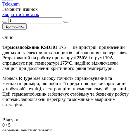
Telegram
Замовити дзвінок
Зворотний зв’язок
До кошика
Опис
Термозапобіжник KSD301-175
— це пристрій, призначений
для захисту електричних ланцюгів і обладнання від перегріву.
Розрахований на роботу при напрузі
250V
і струмі
10А
,
спрацьовує при температурі
175°C
, надійно відключаючи
ланцюг при досягненні критичного рівня температури.
Модель
R-type
має високу точність спрацьовування та
компактні розміри, що робить її придатною для використання
у побутовій техніці, електроніці та промисловому обладнанні.
Цей термозапобіжник забезпечує стабільну та безпечну роботу
системи, запобігаючи перегріву та можливим аварійним
ситуаціям.
Відгуки
0
/ 5
середній рейтинг товару