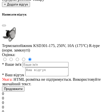
+ Додати відгук
Написати відгук
Термозапобіжник KSD301-175, 250V, 10А (175°C) R-type
(норм. замкнуті)
Оцінка:
*
Ваше ім'я
*
Ваш відгук
Увага:
HTML розмітка не підтримується. Використовуйте
звичайний текст.
Продовжити
0
0
0
0
0