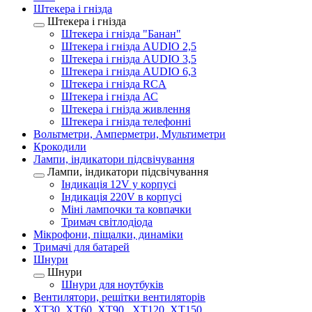
Штекера і гнізда
Штекера і гнізда
Штекера і гнізда "Банан"
Штекера і гнізда AUDIO 2,5
Штекера і гнізда AUDIO 3,5
Штекера і гнізда AUDIO 6,3
Штекера і гнізда RCA
Штекера і гнізда АС
Штекера і гнізда живлення
Штекера і гнізда телефонні
Вольтметри, Амперметри, Мультиметри
Крокодили
Лампи, індикатори підсвічування
Лампи, індикатори підсвічування
Індикація 12V у корпусі
Індикація 220V в корпусі
Міні лампочки та ковпачки
Тримач світлодіода
Мікрофони, піщалки, динаміки
Тримачі для батарей
Шнури
Шнури
Шнури для ноутбуків
Вентилятори, решітки вентиляторів
XT30, XT60, XT90 , XT120, XT150