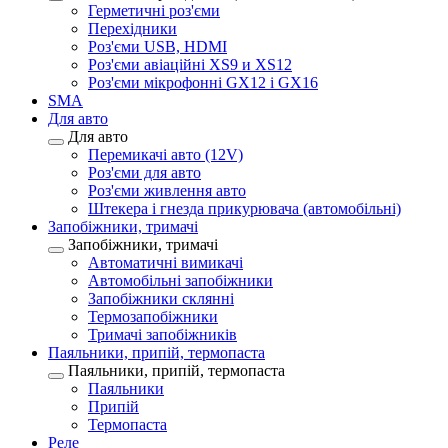
Герметичні роз'єми
Перехідники
Роз'єми USB, HDMI
Роз'єми авіаційні XS9 и XS12
Роз'єми мікрофонні GX12 і GX16
SMA
Для авто
Для авто
Перемикачі авто (12V)
Роз'єми для авто
Роз'єми живлення авто
Штекера і гнезда прикурювача (автомобільні)
Запобіжники, тримачі
Запобіжники, тримачі
Автоматичні вимикачі
Автомобільні запобіжники
Запобіжники склянні
Термозапобіжники
Тримачі запобіжників
Паяльники, припій, термопаста
Паяльники, припій, термопаста
Паяльники
Припій
Термопаста
Реле