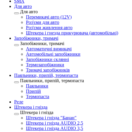
SMA
Для авто
Для авто
Перемикачі авто (12V)
Роз'єми для авто
Роз'єми живлення авто
Штекера і гнезда прикурювача (автомобільні)
Запобіжники, тримачі
Запобіжники, тримачі
Автоматичні вимикачі
Автомобільні запобіжники
Запобіжники склянні
Термозапобіжники
Тримачі запобіжників
Паяльники, припій, термопаста
Паяльники, припій, термопаста
Паяльники
Припій
Термопаста
Реле
Штекера і гнізда
Штекера і гнізда
Штекера і гнізда "Банан"
Штекера і гнізда AUDIO 2,5
Штекера і гнізда AUDIO 3,5