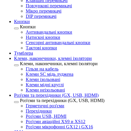
Клавішні перемикачі
Повзункові перемикачі
Мікро перемикачі
DIP перемикачі
Кнопки
Кнопки
Антивандальні кнопки
Натискні кнопки
Сенсорні антивандальні кнопки
Тактові кнопки
Тумблера
Клеми, наконечники, клемні ізолятори
Клеми, наконечники, клемні ізолятори
Гільзи на кабель
Клеми SC мідь луджена
Клеми ізольовані
Клеми мідні круглі
Клеми неізольовані
Роз'єми та перехідники (GX, USB, HDMI)
Роз'єми та перехідники (GX, USB, HDMI)
Герметичні роз'єми
Перехідники
Роз'єми USB, HDMI
Роз'єми авіаційні XS9 и XS12
Роз'єми мікрофонні GX12 і GX16