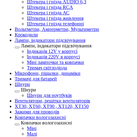
Штекера і гнізда AUDIO 6,3
Штекера і гнізда RCA
Штекера і гнізда АС
Штекера і гнізда живлення
Штекера і гнізда телефонні
Вольтметри, Амперметри, Мультиметри
Крокодили
Лампи, індикатори підсвічування
Лампи, індикатори підсвічування
Індикація 12V у корпусі
Індикація 220V в корпусі
Міні лампочки та ковпачки
Тримач світлодіода
Мікрофони, піщалки, динаміки
Тримачі для батарей
Шнури
Шнури
Шнури для ноутбуків
Вентилятори, решітки вентиляторів
XT30, XT60, XT90 , XT120, XT150
Зажими для проводів
Ковпачки вологозахисні
Ковпачки вологозахисні
Міні
Малі