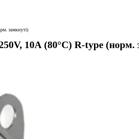
рм. замкнуті)
50V, 10А (80°C) R-type (норм. 