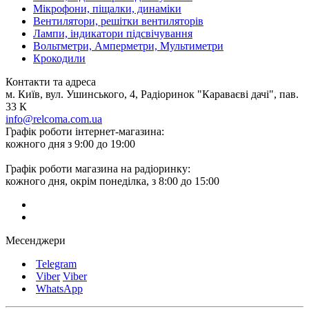
Мікрофони, піщалки, динаміки
Вентилятори, решітки вентиляторів
Лампи, індикатори підсвічування
Вольтметри, Амперметри, Мультиметри
Крокодили
Контакти та адреса
м. Київ, вул. Ушинського, 4, Радіоринок "Караваєві дачі", пав.
33 К
info@relcoma.com.ua
Графік роботи інтернет-магазина:
кожного дня з 9:00 до 19:00
Графік роботи магазина на радіоринку:
кожного дня, окрім понеділка, з 8:00 до 15:00
Месенджери
Telegram
Viber
Viber
WhatsApp