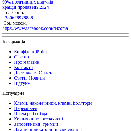
99% позитивних відгуків
кращій продавець 2024
Телефони:
+380678978888
Соц мережі:
https://www.facebook.com/relcoma
Інформація
Конфіденційність
Оферта
Про магазин
Контакти
Доставка та Оплата
Статті. Новини
Відгукм
Популярне
Клеми, наконечники, клемні ізолятори
Перемикачі
Штекера і гнізда
Ковпачки вологозахисні
Запобіжники, тримачі
Лампи, індикатори підсвічування