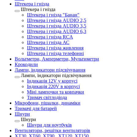
Штекера і гнізда
Штекера і гнізда
Штекера і гнізда "Банан"
Штекера і гнізда AUDIO 2,5
Штекера і гнізда AUDIO 3,5
Штекера і гнізда AUDIO 6,3
Штекера і гнізда RCA
Штекера і гнізда АС
Штекера і гнізда живлення
Штекера і гнізда телефонні
Вольтметри, Амперметри, Мультиметри
Крокодили
Лампи, індикатори підсвічування
Лампи, індикатори підсвічування
Індикація 12V у корпусі
Індикація 220V в корпусі
Міні лампочки та ковпачки
Тримач світлодіода
Мікрофони, піщалки, динаміки
Тримачі для батарей
Шнури
Шнури
Шнури для ноутбуків
Вентилятори, решітки вентиляторів
XT30, XT60, XT90 , XT120, XT150