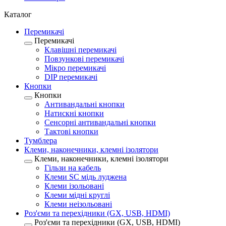
Каталог
Перемикачі
Перемикачі
Клавішні перемикачі
Повзункові перемикачі
Мікро перемикачі
DIP перемикачі
Кнопки
Кнопки
Антивандальні кнопки
Натискні кнопки
Сенсорні антивандальні кнопки
Тактові кнопки
Тумблера
Клеми, наконечники, клемні ізолятори
Клеми, наконечники, клемні ізолятори
Гільзи на кабель
Клеми SC мідь луджена
Клеми ізольовані
Клеми мідні круглі
Клеми неізольовані
Роз'єми та перехідники (GX, USB, HDMI)
Роз'єми та перехідники (GX, USB, HDMI)