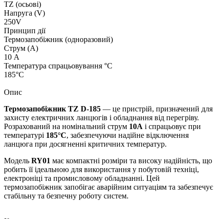
TZ (осьові)
Напруга (V)
250V
Принцип дії
Термозапобіжник (одноразовий)
Струм (А)
10 А
Температура спрацьовування °C
185°C
Опис
Термозапобіжник TZ D-185
— це пристрій, призначений для
захисту електричних ланцюгів і обладнання від перегріву.
Розрахований на номінальний струм
10А
і спрацьовує при
температурі
185°C
, забезпечуючи надійне відключення
ланцюга при досягненні критичних температур.
Модель
RY01
має компактні розміри та високу надійність, що
робить її ідеальною для використання у побутовій техніці,
електроніці та промисловому обладнанні. Цей
термозапобіжник запобігає аварійним ситуаціям та забезпечує
стабільну та безпечну роботу систем.