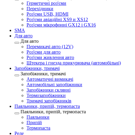
Герметичні роз'єми
Перехідники
Роз'єми USB, HDMI
Роз'єми авіаційні XS9 и XS12
Роз'єми мікрофонні GX12 і GX16
SMA
Для авто
Для авто
Перемикачі авто (12V)
Роз'єми для авто
Роз'єми живлення авто
Штекера і гнезда прикурювача (автомобільні)
Запобіжники, тримачі
Запобіжники, тримачі
Автоматичні вимикачі
Автомобільні запобіжники
Запобіжники склянні
Термозапобіжники
Тримачі запобіжників
Паяльники, припій, термопаста
Паяльники, припій, термопаста
Паяльники
Припій
Термопаста
Реле