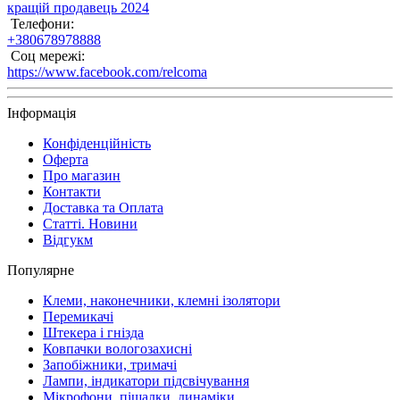
кращій продавець 2024
Телефони:
+380678978888
Соц мережі:
https://www.facebook.com/relcoma
Інформація
Конфіденційність
Оферта
Про магазин
Контакти
Доставка та Оплата
Статті. Новини
Відгукм
Популярне
Клеми, наконечники, клемні ізолятори
Перемикачі
Штекера і гнізда
Ковпачки вологозахисні
Запобіжники, тримачі
Лампи, індикатори підсвічування
Мікрофони, піщалки, динаміки