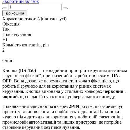
Зворотний зв’язок
До кошика
Характеристики:
(Дивитись усі)
Фіксація
Так
Підсвічування
Ні
Кількість контактів, pin
2
Опис
Кнопка
(DS-450)
— це надійний пристрій з круглим дизайном
і функцією фіксації, призначений для роботи в режимі
ON-
OFF
. Вона дозволяє перемикати стан кола з фіксацією, що
робить її зручною для використання у різних системах
керування. Кнопка виконана у стильних кольорах
червоний
і
чорний
, що надає їй сучасного і універсального вигляду.
Підключення здійснюється через
2PIN
роз'єм, що забезпечує
простоту встановлення та надійність з'єднання. Ця кнопка
чудово підходить для використання у побутовій електроніці,
промисловій автоматизації та інших пристроях, де потрібне
стабільне керування без підсвічування.