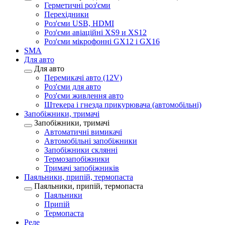
Герметичні роз'єми
Перехідники
Роз'єми USB, HDMI
Роз'єми авіаційні XS9 и XS12
Роз'єми мікрофонні GX12 і GX16
SMA
Для авто
Для авто
Перемикачі авто (12V)
Роз'єми для авто
Роз'єми живлення авто
Штекера і гнезда прикурювача (автомобільні)
Запобіжники, тримачі
Запобіжники, тримачі
Автоматичні вимикачі
Автомобільні запобіжники
Запобіжники склянні
Термозапобіжники
Тримачі запобіжників
Паяльники, припій, термопаста
Паяльники, припій, термопаста
Паяльники
Припій
Термопаста
Реле