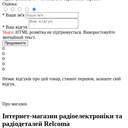
Оцінка:
*
Ваше ім'я
*
Ваш відгук
Увага:
HTML розмітка не підтримується. Використовуйте
звичайний текст.
Продовжити
0
0
0
0
0
Немає відгуків про цей товар, станьте першим, залиште свій
відгук.
Про магазин
Інтернет-магазин радіоелектроніки та
радіодеталей Relcoma