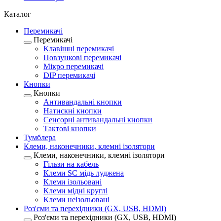
Каталог
Перемикачі
Перемикачі
Клавішні перемикачі
Повзункові перемикачі
Мікро перемикачі
DIP перемикачі
Кнопки
Кнопки
Антивандальні кнопки
Натискні кнопки
Сенсорні антивандальні кнопки
Тактові кнопки
Тумблера
Клеми, наконечники, клемні ізолятори
Клеми, наконечники, клемні ізолятори
Гільзи на кабель
Клеми SC мідь луджена
Клеми ізольовані
Клеми мідні круглі
Клеми неізольовані
Роз'єми та перехідники (GX, USB, HDMI)
Роз'єми та перехідники (GX, USB, HDMI)