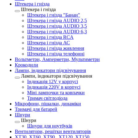
Штекера і гнізда
Штекера і гнізда
Штекера і гнізда "Банан"
Штекера і гнізда AUDIO 2,5
Штекера і гнізда AUDIO 3,5
Штекера і гнізда AUDIO 6,3
Штекера і гнізда RCA
Штекера і гнізда АС
Штекера і гнізда живлення
Штекера і гнізда телефонні
Вольтметри, Амперметри, Мультиметри
Крокодили
Лампи, індикатори підсвічування
Лампи, індикатори підсвічування
Індикація 12V у корпусі
Індикація 220V в корпусі
Міні лампочки та ковпачки
Тримач світлодіода
Мікрофони, піщалки, динаміки
Тримачі для батарей
Шнури
Шнури
Шнури для ноутбуків
Вентилятори, решітки вентиляторів
XT30, XT60, XT90 , XT120, XT150