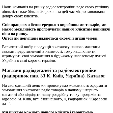
Наша компанія на ринку радіоелектроніки веде свою успішну
діяльність вже більше 20 років і за цей час міцно завоювала
довіру своїх клієнтів.
Співпрацюючи безпосередньо з виробниками товарів, ми
маємо можливість пропонувати нашим клієнтам найнижчі
ціни на ринку.
Оптовим покупцям надаються окремі вигідні умови.
Величезний вибір продукції з каталогу нашого магазина
завжди представлений в наявності, тому наші клієнти
отримують свої замовлення в будь-якому населеному пункті
України в самі короткі терміни.
Магазин радіодеталей та радіоелектроніки
(радіоринок пав. 33 К, Київ, Україна). Каталог
На сьогоднішній день ми пропонуємо можливість оформити
замовлення з каталога радіо товарів в нашому інтернет-
магазині або відвідати нашу роздрібну точку продажів за
адресою: м. Київ, вул. Ушинського, 4, Радіоринок "Караваєві
дачі".
Ми цінуємо кожного нашого клієнта і гарантуємо