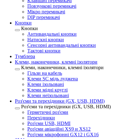
Клавішні перемикачі
Повзункові перемикачі
Мікро перемикачі
DIP перемикачі
Кнопки
Кнопки
Антивандальні кнопки
Натискні кнопки
Сенсорні антивандальні кнопки
Тактові кнопки
Тумблера
Клеми, наконечники, клемні ізолятори
Клеми, наконечники, клемні ізолятори
Гільзи на кабель
Клеми SC мідь луджена
Клеми ізольовані
Клеми мідні круглі
Клеми неізольовані
Роз'єми та перехідники (GX, USB, HDMI)
Роз'єми та перехідники (GX, USB, HDMI)
Герметичні роз'єми
Перехідники
Роз'єми USB, HDMI
Роз'єми авіаційні XS9 и XS12
Роз'єми мікрофонні GX12 і GX16