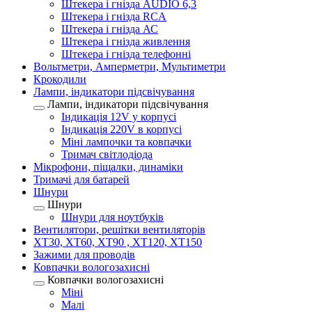
Штекера і гнізда AUDIO 6,3
Штекера і гнізда RCA
Штекера і гнізда АС
Штекера і гнізда живлення
Штекера і гнізда телефонні
Вольтметри, Амперметри, Мультиметри
Крокодили
Лампи, індикатори підсвічування
Лампи, індикатори підсвічування
Індикація 12V у корпусі
Індикація 220V в корпусі
Міні лампочки та ковпачки
Тримач світлодіода
Мікрофони, піщалки, динаміки
Тримачі для батарей
Шнури
Шнури
Шнури для ноутбуків
Вентилятори, решітки вентиляторів
XT30, XT60, XT90 , XT120, XT150
Зажими для проводів
Ковпачки вологозахисні
Ковпачки вологозахисні
Міні
Малі