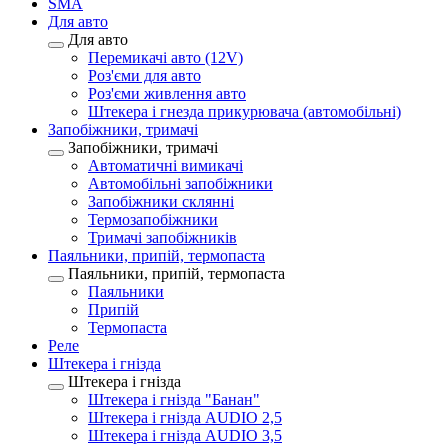
SMA
Для авто
Для авто
Перемикачі авто (12V)
Роз'єми для авто
Роз'єми живлення авто
Штекера і гнезда прикурювача (автомобільні)
Запобіжники, тримачі
Запобіжники, тримачі
Автоматичні вимикачі
Автомобільні запобіжники
Запобіжники склянні
Термозапобіжники
Тримачі запобіжників
Паяльники, припій, термопаста
Паяльники, припій, термопаста
Паяльники
Припій
Термопаста
Реле
Штекера і гнізда
Штекера і гнізда
Штекера і гнізда "Банан"
Штекера і гнізда AUDIO 2,5
Штекера і гнізда AUDIO 3,5