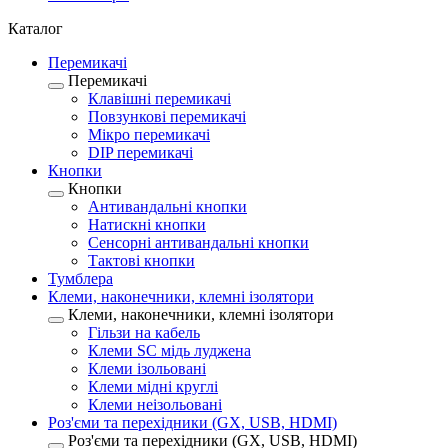
Каталог
Перемикачі
Перемикачі
Клавішні перемикачі
Повзункові перемикачі
Мікро перемикачі
DIP перемикачі
Кнопки
Кнопки
Антивандальні кнопки
Натискні кнопки
Сенсорні антивандальні кнопки
Тактові кнопки
Тумблера
Клеми, наконечники, клемні ізолятори
Клеми, наконечники, клемні ізолятори
Гільзи на кабель
Клеми SC мідь луджена
Клеми ізольовані
Клеми мідні круглі
Клеми неізольовані
Роз'єми та перехідники (GX, USB, HDMI)
Роз'єми та перехідники (GX, USB, HDMI)