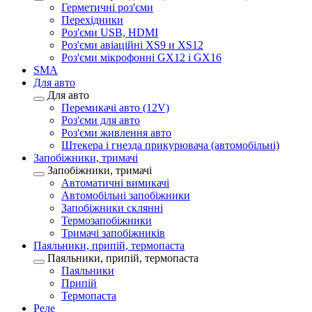
Герметичні роз'єми
Перехідники
Роз'єми USB, HDMI
Роз'єми авіаційні XS9 и XS12
Роз'єми мікрофонні GX12 і GX16
SMA
Для авто
Для авто
Перемикачі авто (12V)
Роз'єми для авто
Роз'єми живлення авто
Штекера і гнезда прикурювача (автомобільні)
Запобіжники, тримачі
Запобіжники, тримачі
Автоматичні вимикачі
Автомобільні запобіжники
Запобіжники склянні
Термозапобіжники
Тримачі запобіжників
Паяльники, припій, термопаста
Паяльники, припій, термопаста
Паяльники
Припій
Термопаста
Реле