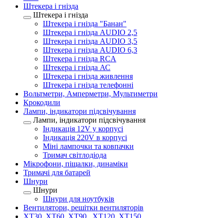
Штекера і гнізда
Штекера і гнізда
Штекера і гнізда "Банан"
Штекера і гнізда AUDIO 2,5
Штекера і гнізда AUDIO 3,5
Штекера і гнізда AUDIO 6,3
Штекера і гнізда RCA
Штекера і гнізда АС
Штекера і гнізда живлення
Штекера і гнізда телефонні
Вольтметри, Амперметри, Мультиметри
Крокодили
Лампи, індикатори підсвічування
Лампи, індикатори підсвічування
Індикація 12V у корпусі
Індикація 220V в корпусі
Міні лампочки та ковпачки
Тримач світлодіода
Мікрофони, піщалки, динаміки
Тримачі для батарей
Шнури
Шнури
Шнури для ноутбуків
Вентилятори, решітки вентиляторів
XT30, XT60, XT90 , XT120, XT150