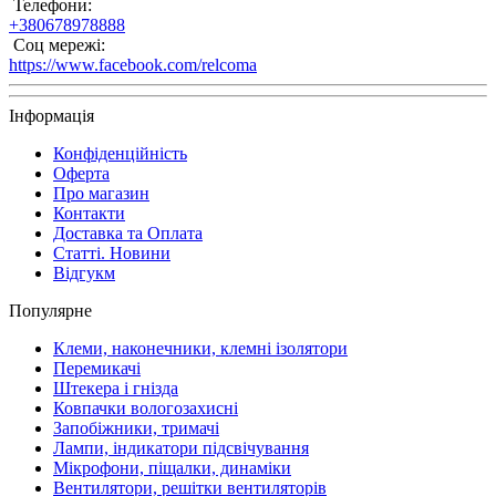
Телефони:
+380678978888
Соц мережі:
https://www.facebook.com/relcoma
Інформація
Конфіденційність
Оферта
Про магазин
Контакти
Доставка та Оплата
Статті. Новини
Відгукм
Популярне
Клеми, наконечники, клемні ізолятори
Перемикачі
Штекера і гнізда
Ковпачки вологозахисні
Запобіжники, тримачі
Лампи, індикатори підсвічування
Мікрофони, піщалки, динаміки
Вентилятори, решітки вентиляторів