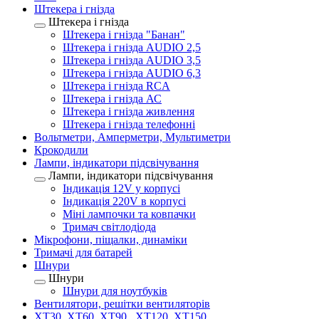
Штекера і гнізда
Штекера і гнізда
Штекера і гнізда "Банан"
Штекера і гнізда AUDIO 2,5
Штекера і гнізда AUDIO 3,5
Штекера і гнізда AUDIO 6,3
Штекера і гнізда RCA
Штекера і гнізда АС
Штекера і гнізда живлення
Штекера і гнізда телефонні
Вольтметри, Амперметри, Мультиметри
Крокодили
Лампи, індикатори підсвічування
Лампи, індикатори підсвічування
Індикація 12V у корпусі
Індикація 220V в корпусі
Міні лампочки та ковпачки
Тримач світлодіода
Мікрофони, піщалки, динаміки
Тримачі для батарей
Шнури
Шнури
Шнури для ноутбуків
Вентилятори, решітки вентиляторів
XT30, XT60, XT90 , XT120, XT150