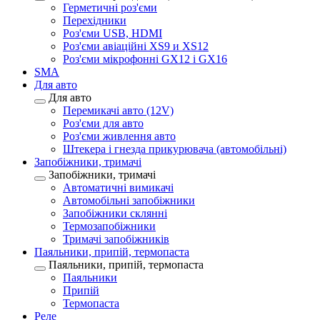
Герметичні роз'єми
Перехідники
Роз'єми USB, HDMI
Роз'єми авіаційні XS9 и XS12
Роз'єми мікрофонні GX12 і GX16
SMA
Для авто
Для авто
Перемикачі авто (12V)
Роз'єми для авто
Роз'єми живлення авто
Штекера і гнезда прикурювача (автомобільні)
Запобіжники, тримачі
Запобіжники, тримачі
Автоматичні вимикачі
Автомобільні запобіжники
Запобіжники склянні
Термозапобіжники
Тримачі запобіжників
Паяльники, припій, термопаста
Паяльники, припій, термопаста
Паяльники
Припій
Термопаста
Реле