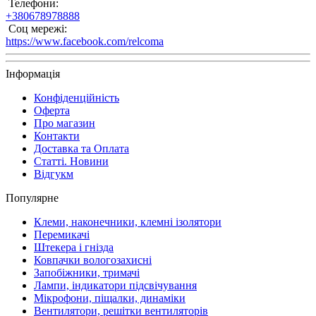
Телефони:
+380678978888
Соц мережі:
https://www.facebook.com/relcoma
Інформація
Конфіденційність
Оферта
Про магазин
Контакти
Доставка та Оплата
Статті. Новини
Відгукм
Популярне
Клеми, наконечники, клемні ізолятори
Перемикачі
Штекера і гнізда
Ковпачки вологозахисні
Запобіжники, тримачі
Лампи, індикатори підсвічування
Мікрофони, піщалки, динаміки
Вентилятори, решітки вентиляторів