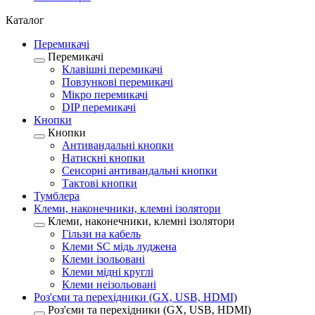
Каталог
Перемикачі
Перемикачі
Клавішні перемикачі
Повзункові перемикачі
Мікро перемикачі
DIP перемикачі
Кнопки
Кнопки
Антивандальні кнопки
Натискні кнопки
Сенсорні антивандальні кнопки
Тактові кнопки
Тумблера
Клеми, наконечники, клемні ізолятори
Клеми, наконечники, клемні ізолятори
Гільзи на кабель
Клеми SC мідь луджена
Клеми ізольовані
Клеми мідні круглі
Клеми неізольовані
Роз'єми та перехідники (GX, USB, HDMI)
Роз'єми та перехідники (GX, USB, HDMI)