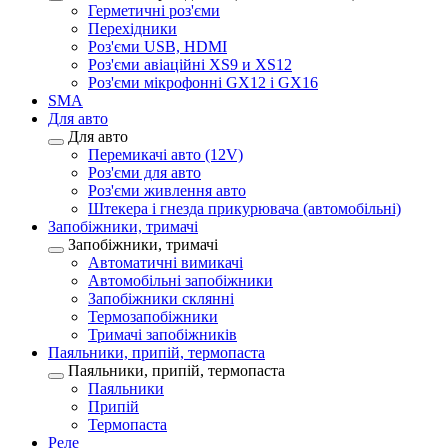
Герметичні роз'єми
Перехідники
Роз'єми USB, HDMI
Роз'єми авіаційні XS9 и XS12
Роз'єми мікрофонні GX12 і GX16
SMA
Для авто
Для авто
Перемикачі авто (12V)
Роз'єми для авто
Роз'єми живлення авто
Штекера і гнезда прикурювача (автомобільні)
Запобіжники, тримачі
Запобіжники, тримачі
Автоматичні вимикачі
Автомобільні запобіжники
Запобіжники склянні
Термозапобіжники
Тримачі запобіжників
Паяльники, припій, термопаста
Паяльники, припій, термопаста
Паяльники
Припій
Термопаста
Реле