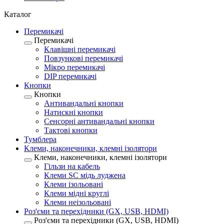
Каталог
Перемикачі
Перемикачі
Клавішні перемикачі
Повзункові перемикачі
Мікро перемикачі
DIP перемикачі
Кнопки
Кнопки
Антивандальні кнопки
Натискні кнопки
Сенсорні антивандальні кнопки
Тактові кнопки
Тумблера
Клеми, наконечники, клемні ізолятори
Клеми, наконечники, клемні ізолятори
Гільзи на кабель
Клеми SC мідь луджена
Клеми ізольовані
Клеми мідні круглі
Клеми неізольовані
Роз'єми та перехідники (GX, USB, HDMI)
Роз'єми та перехідники (GX, USB, HDMI)