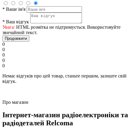
*
Ваше ім'я
*
Ваш відгук
Увага:
HTML розмітка не підтримується. Використовуйте
звичайний текст.
Продовжити
0
0
0
0
0
Немає відгуків про цей товар, станьте першим, залиште свій
відгук.
Про магазин
Інтернет-магазин радіоелектроніки та
радіодеталей Relcoma