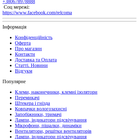
+380678978888
Соц мережі:
https://www.facebook.com/relcoma
Інформація
Конфіденційність
Оферта
Про магазин
Контакти
Доставка та Оплата
Статті. Новини
Відгукм
Популярне
Клеми, наконечники, клемні ізолятори
Перемикачі
Штекера і гнізда
Ковпачки вологозахисні
Запобіжники, тримачі
Лампи, індикатори підсвічування
Мікрофони, піщалки, динаміки
Вентилятори, решітки вентиляторів
Лампи, індикатори підсвічування