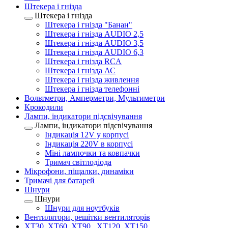
Штекера і гнізда
Штекера і гнізда
Штекера і гнізда "Банан"
Штекера і гнізда AUDIO 2,5
Штекера і гнізда AUDIO 3,5
Штекера і гнізда AUDIO 6,3
Штекера і гнізда RCA
Штекера і гнізда АС
Штекера і гнізда живлення
Штекера і гнізда телефонні
Вольтметри, Амперметри, Мультиметри
Крокодили
Лампи, індикатори підсвічування
Лампи, індикатори підсвічування
Індикація 12V у корпусі
Індикація 220V в корпусі
Міні лампочки та ковпачки
Тримач світлодіода
Мікрофони, піщалки, динаміки
Тримачі для батарей
Шнури
Шнури
Шнури для ноутбуків
Вентилятори, решітки вентиляторів
XT30, XT60, XT90 , XT120, XT150