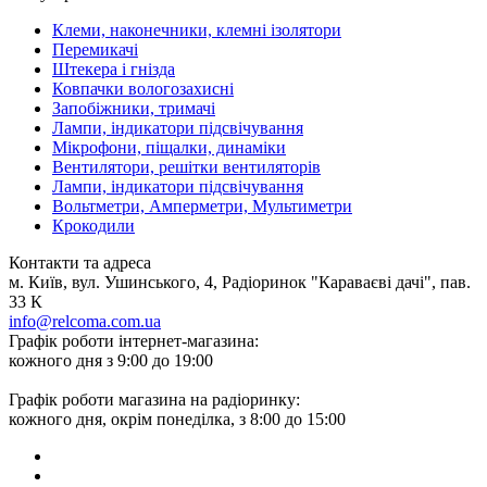
Клеми, наконечники, клемні ізолятори
Перемикачі
Штекера і гнізда
Ковпачки вологозахисні
Запобіжники, тримачі
Лампи, індикатори підсвічування
Мікрофони, піщалки, динаміки
Вентилятори, решітки вентиляторів
Лампи, індикатори підсвічування
Вольтметри, Амперметри, Мультиметри
Крокодили
Контакти та адреса
м. Київ, вул. Ушинського, 4, Радіоринок "Караваєві дачі", пав.
33 К
info@relcoma.com.ua
Графік роботи інтернет-магазина:
кожного дня з 9:00 до 19:00
Графік роботи магазина на радіоринку:
кожного дня, окрім понеділка, з 8:00 до 15:00