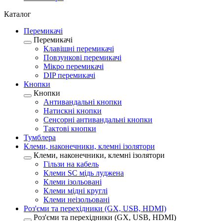
Каталог
Перемикачі
Перемикачі
Клавішні перемикачі
Повзункові перемикачі
Мікро перемикачі
DIP перемикачі
Кнопки
Кнопки
Антивандальні кнопки
Натискні кнопки
Сенсорні антивандальні кнопки
Тактові кнопки
Тумблера
Клеми, наконечники, клемні ізолятори
Клеми, наконечники, клемні ізолятори
Гільзи на кабель
Клеми SC мідь луджена
Клеми ізольовані
Клеми мідні круглі
Клеми неізольовані
Роз'єми та перехідники (GX, USB, HDMI)
Роз'єми та перехідники (GX, USB, HDMI)