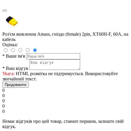
Роз'єм живлення Amass, гніздо (female) 2pin, XT60H-F, 60A, на
кабель
Оцінка:
*
Ваше ім'я
*
Ваш відгук
Увага:
HTML розмітка не підтримується. Використовуйте
звичайний текст.
Продовжити
0
0
0
0
0
Немає відгуків про цей товар, станьте першим, залиште свій
відгук.