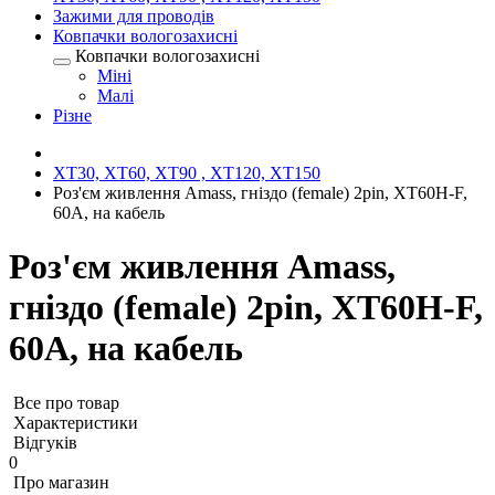
Зажими для проводів
Ковпачки вологозахисні
Ковпачки вологозахисні
Міні
Малі
Різне
XT30, XT60, XT90 , XT120, XT150
Роз'єм живлення Amass, гніздо (female) 2pin, XT60H-F,
60A, на кабель
Роз'єм живлення Amass,
гніздо (female) 2pin, XT60H-F,
60A, на кабель
Все про товар
Характеристики
Відгуків
0
Про магазин