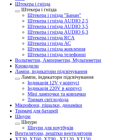
Штекера і гнізда
Штекера і гнізда
Штекера і гнізда "Банан"
Штекера і гнізда AUDIO 2,5
Штекера і гнізда AUDIO 3,5
Штекера і гнізда AUDIO 6,3
Штекера і гнізда RCA
Штекера і гнізда АС
Штекера і гнізда живлення
Штекера і гнізда телефонні
Вольтметри, Амперметри, Мультиметри
Крокодили
Лампи, індикатори підсвічування
Лампи, індикатори підсвічування
Індикація 12V у корпусі
Індикація 220V в корпусі
Міні лампочки та ковпачки
Тримач світлодіода
Мікрофони, піщалки, динаміки
Тримачі для батарей
Шнури
Шнури
Шнури для ноутбуків
Вентилятори, решітки вентиляторів
XT30, XT60, XT90 , XT120, XT150