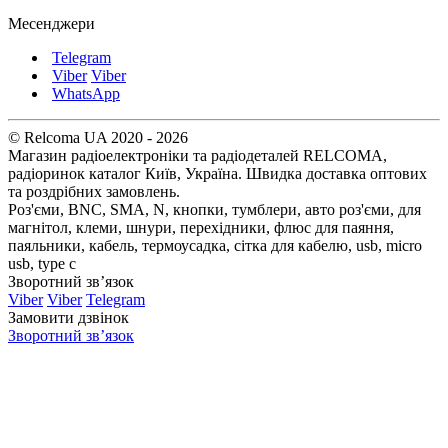
Месенджери
Telegram
Viber
Viber
WhatsApp
© Relcoma UA 2020 - 2026
Магазин радіоелектроніки та радіодеталей RELCOMA,
радіоринок каталог Київ, Україна. Швидка доставка оптових
та роздрібних замовлень.
Роз'єми, BNC, SMA, N, кнопки, тумблери, авто роз'єми, для
магнітол, клеми, шнури, перехідники, флюс для паяння,
паяльники, кабель, термоусадка, сітка для кабелю, usb, micro
usb, type c
Зворотний зв’язок
Viber
Viber
Telegram
Замовити дзвінок
Зворотний зв’язок