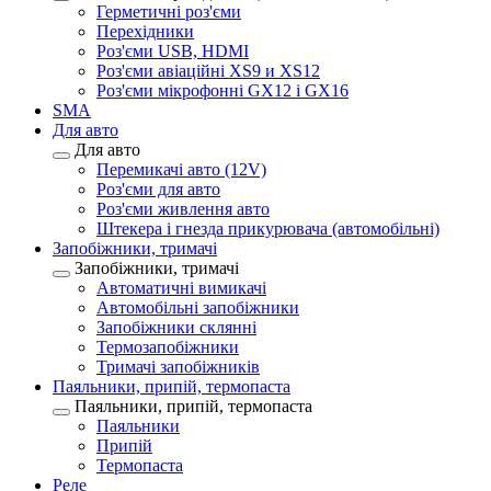
Герметичні роз'єми
Перехідники
Роз'єми USB, HDMI
Роз'єми авіаційні XS9 и XS12
Роз'єми мікрофонні GX12 і GX16
SMA
Для авто
Для авто
Перемикачі авто (12V)
Роз'єми для авто
Роз'єми живлення авто
Штекера і гнезда прикурювача (автомобільні)
Запобіжники, тримачі
Запобіжники, тримачі
Автоматичні вимикачі
Автомобільні запобіжники
Запобіжники склянні
Термозапобіжники
Тримачі запобіжників
Паяльники, припій, термопаста
Паяльники, припій, термопаста
Паяльники
Припій
Термопаста
Реле