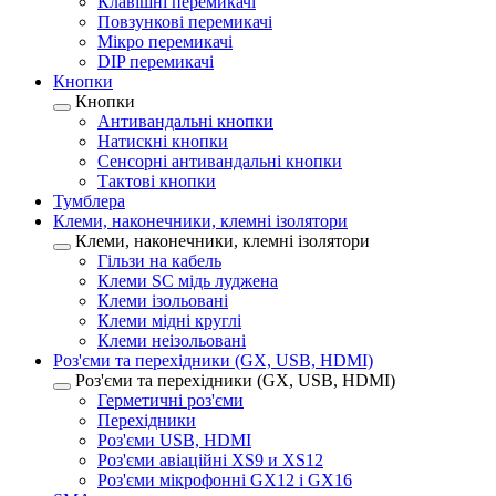
Клавішні перемикачі
Повзункові перемикачі
Мікро перемикачі
DIP перемикачі
Кнопки
Кнопки
Антивандальні кнопки
Натискні кнопки
Сенсорні антивандальні кнопки
Тактові кнопки
Тумблера
Клеми, наконечники, клемні ізолятори
Клеми, наконечники, клемні ізолятори
Гільзи на кабель
Клеми SC мідь луджена
Клеми ізольовані
Клеми мідні круглі
Клеми неізольовані
Роз'єми та перехідники (GX, USB, HDMI)
Роз'єми та перехідники (GX, USB, HDMI)
Герметичні роз'єми
Перехідники
Роз'єми USB, HDMI
Роз'єми авіаційні XS9 и XS12
Роз'єми мікрофонні GX12 і GX16