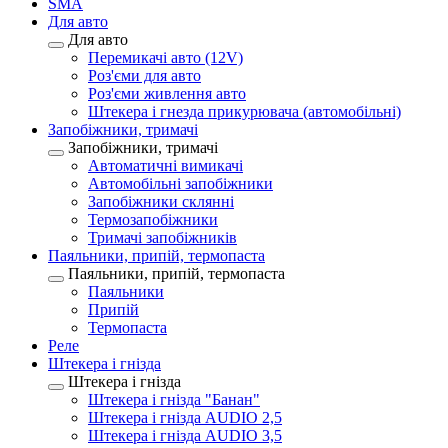
SMA
Для авто
Для авто
Перемикачі авто (12V)
Роз'єми для авто
Роз'єми живлення авто
Штекера і гнезда прикурювача (автомобільні)
Запобіжники, тримачі
Запобіжники, тримачі
Автоматичні вимикачі
Автомобільні запобіжники
Запобіжники склянні
Термозапобіжники
Тримачі запобіжників
Паяльники, припій, термопаста
Паяльники, припій, термопаста
Паяльники
Припій
Термопаста
Реле
Штекера і гнізда
Штекера і гнізда
Штекера і гнізда "Банан"
Штекера і гнізда AUDIO 2,5
Штекера і гнізда AUDIO 3,5