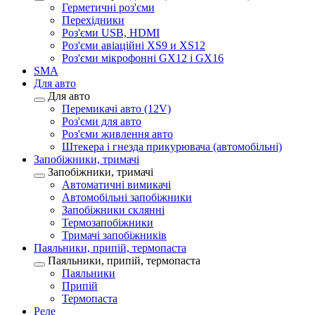
Герметичні роз'єми
Перехідники
Роз'єми USB, HDMI
Роз'єми авіаційні XS9 и XS12
Роз'єми мікрофонні GX12 і GX16
SMA
Для авто
Для авто
Перемикачі авто (12V)
Роз'єми для авто
Роз'єми живлення авто
Штекера і гнезда прикурювача (автомобільні)
Запобіжники, тримачі
Запобіжники, тримачі
Автоматичні вимикачі
Автомобільні запобіжники
Запобіжники склянні
Термозапобіжники
Тримачі запобіжників
Паяльники, припій, термопаста
Паяльники, припій, термопаста
Паяльники
Припій
Термопаста
Реле