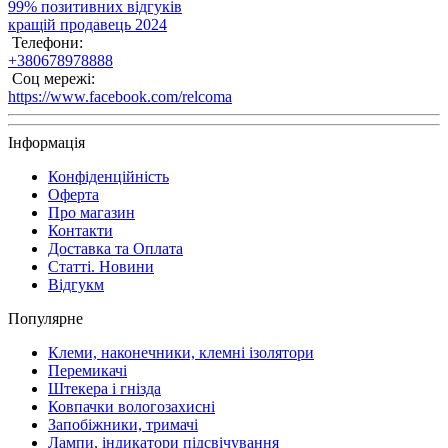
99% позитивних відгуків
кращій продавець 2024
Телефони:
+380678978888
Соц мережі:
https://www.facebook.com/relcoma
Інформація
Конфіденційність
Оферта
Про магазин
Контакти
Доставка та Оплата
Статті. Новини
Відгукм
Популярне
Клеми, наконечники, клемні ізолятори
Перемикачі
Штекера і гнізда
Ковпачки вологозахисні
Запобіжники, тримачі
Лампи, індикатори підсвічування