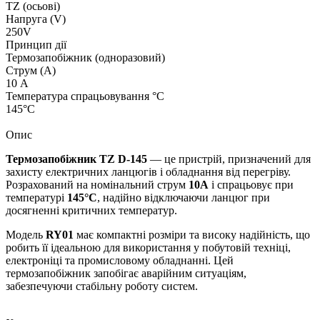
TZ (осьові)
Напруга (V)
250V
Принцип дії
Термозапобіжник (одноразовий)
Струм (А)
10 А
Температура спрацьовування °C
145°C
Опис
Термозапобіжник TZ D-145
— це пристрій, призначений для
захисту електричних ланцюгів і обладнання від перегріву.
Розрахований на номінальний струм
10А
і спрацьовує при
температурі
145°C
, надійно відключаючи ланцюг при
досягненні критичних температур.
Модель
RY01
має компактні розміри та високу надійність, що
робить її ідеальною для використання у побутовій техніці,
електроніці та промисловому обладнанні. Цей
термозапобіжник запобігає аварійним ситуаціям,
забезпечуючи стабільну роботу систем.