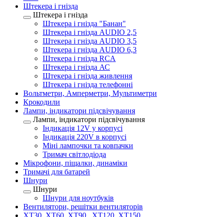
Штекера і гнізда
Штекера і гнізда
Штекера і гнізда "Банан"
Штекера і гнізда AUDIO 2,5
Штекера і гнізда AUDIO 3,5
Штекера і гнізда AUDIO 6,3
Штекера і гнізда RCA
Штекера і гнізда АС
Штекера і гнізда живлення
Штекера і гнізда телефонні
Вольтметри, Амперметри, Мультиметри
Крокодили
Лампи, індикатори підсвічування
Лампи, індикатори підсвічування
Індикація 12V у корпусі
Індикація 220V в корпусі
Міні лампочки та ковпачки
Тримач світлодіода
Мікрофони, піщалки, динаміки
Тримачі для батарей
Шнури
Шнури
Шнури для ноутбуків
Вентилятори, решітки вентиляторів
XT30, XT60, XT90 , XT120, XT150