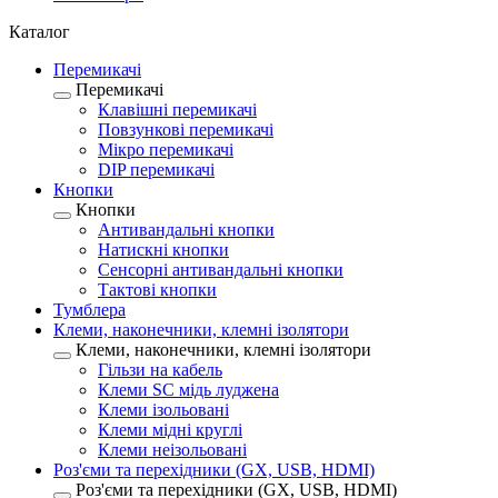
Каталог
Перемикачі
Перемикачі
Клавішні перемикачі
Повзункові перемикачі
Мікро перемикачі
DIP перемикачі
Кнопки
Кнопки
Антивандальні кнопки
Натискні кнопки
Сенсорні антивандальні кнопки
Тактові кнопки
Тумблера
Клеми, наконечники, клемні ізолятори
Клеми, наконечники, клемні ізолятори
Гільзи на кабель
Клеми SC мідь луджена
Клеми ізольовані
Клеми мідні круглі
Клеми неізольовані
Роз'єми та перехідники (GX, USB, HDMI)
Роз'єми та перехідники (GX, USB, HDMI)