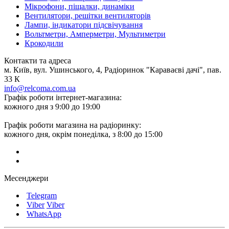
Мікрофони, піщалки, динаміки
Вентилятори, решітки вентиляторів
Лампи, індикатори підсвічування
Вольтметри, Амперметри, Мультиметри
Крокодили
Контакти та адреса
м. Київ, вул. Ушинського, 4, Радіоринок "Караваєві дачі", пав.
33 К
info@relcoma.com.ua
Графік роботи інтернет-магазина:
кожного дня з 9:00 до 19:00
Графік роботи магазина на радіоринку:
кожного дня, окрім понеділка, з 8:00 до 15:00
Месенджери
Telegram
Viber
Viber
WhatsApp