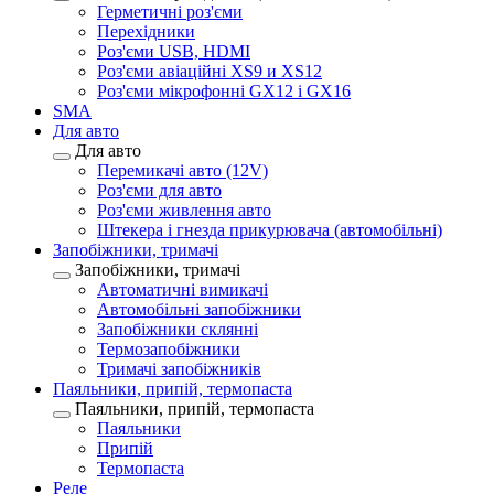
Герметичні роз'єми
Перехідники
Роз'єми USB, HDMI
Роз'єми авіаційні XS9 и XS12
Роз'єми мікрофонні GX12 і GX16
SMA
Для авто
Для авто
Перемикачі авто (12V)
Роз'єми для авто
Роз'єми живлення авто
Штекера і гнезда прикурювача (автомобільні)
Запобіжники, тримачі
Запобіжники, тримачі
Автоматичні вимикачі
Автомобільні запобіжники
Запобіжники склянні
Термозапобіжники
Тримачі запобіжників
Паяльники, припій, термопаста
Паяльники, припій, термопаста
Паяльники
Припій
Термопаста
Реле