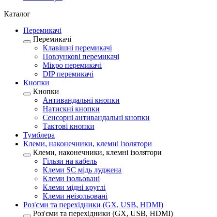
Каталог
Перемикачі
Перемикачі
Клавішні перемикачі
Повзункові перемикачі
Мікро перемикачі
DIP перемикачі
Кнопки
Кнопки
Антивандальні кнопки
Натискні кнопки
Сенсорні антивандальні кнопки
Тактові кнопки
Тумблера
Клеми, наконечники, клемні ізолятори
Клеми, наконечники, клемні ізолятори
Гільзи на кабель
Клеми SC мідь луджена
Клеми ізольовані
Клеми мідні круглі
Клеми неізольовані
Роз'єми та перехідники (GX, USB, HDMI)
Роз'єми та перехідники (GX, USB, HDMI)