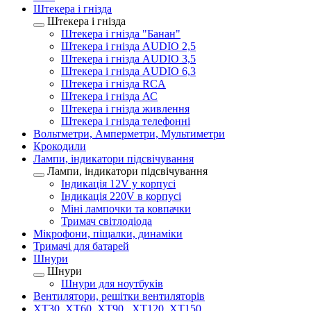
Штекера і гнізда
Штекера і гнізда
Штекера і гнізда "Банан"
Штекера і гнізда AUDIO 2,5
Штекера і гнізда AUDIO 3,5
Штекера і гнізда AUDIO 6,3
Штекера і гнізда RCA
Штекера і гнізда АС
Штекера і гнізда живлення
Штекера і гнізда телефонні
Вольтметри, Амперметри, Мультиметри
Крокодили
Лампи, індикатори підсвічування
Лампи, індикатори підсвічування
Індикація 12V у корпусі
Індикація 220V в корпусі
Міні лампочки та ковпачки
Тримач світлодіода
Мікрофони, піщалки, динаміки
Тримачі для батарей
Шнури
Шнури
Шнури для ноутбуків
Вентилятори, решітки вентиляторів
XT30, XT60, XT90 , XT120, XT150