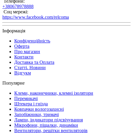
Телефони:
+380678978888
Соц мережі:
https://www.facebook.com/relcoma
Інформація
Конфіденційність
Оферта
Про магазин
Контакти
Доставка та Оплата
Статті. Новини
Відгукм
Популярне
Клеми, наконечники, клемні ізолятори
Перемикачі
Штекера і гнізда
Ковпачки вологозахисні
Запобіжники, тримачі
Лампи, індикатори підсвічування
Мікрофони, піщалки, динаміки
Вентилятори, решітки вентиляторів