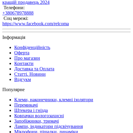
кращій продавець 2024
Телефони:
+380678978888
Соц мережі:
https://www.facebook.com/relcoma
Інформація
Конфіденційність
Оферта
Про магазин
Контакти
Доставка та Оплата
Статті. Новини
Відгукм
Популярне
Клеми, наконечники, клемні ізолятори
Перемикачі
Штекера і гнізда
Ковпачки вологозахисні
Запобіжники, тримачі
Лампи, індикатори підсвічування
Мікрофони, піщалки, динаміки