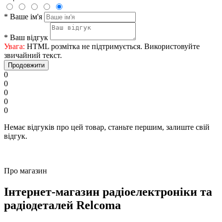
*
Ваше ім'я
*
Ваш відгук
Увага:
HTML розмітка не підтримується. Використовуйте
звичайний текст.
Продовжити
0
0
0
0
0
Немає відгуків про цей товар, станьте першим, залиште свій
відгук.
Про магазин
Інтернет-магазин радіоелектроніки та
радіодеталей Relcoma