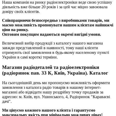
Наша компанія на ринку радіоелектроніки веде свою успішну
діяльність вже більше 20 років і за цей час міцно завоювала
довіру своїх клієнтів.
Співпрацюючи безпосередньо з виробниками товарів, ми
маємо можливість пропонувати нашим клієнтам найнижчі
ціни на ринку.
Оптовим покупцям надаються окремі вигідні умови.
Величезний вибір продукції з каталогу нашого магазина
завжди представлений в наявності, тому наші клієнти
отримують свої замовлення в будь-якому населеному пункті
України в самі короткі терміни.
Магазин радіодеталей та радіоелектроніки
(радіоринок пав. 33 К, Київ, Україна). Каталог
На сьогоднішній день ми пропонуємо можливість оформити
замовлення з каталога радіо товарів в нашому інтернет-
магазині або відвідати нашу роздрібну точку продажів за
адресою: м. Київ, вул. Ушинського, 4, Радіоринок "Караваєві
дачі".
Ми цінуємо кожного нашого клієнта і гарантуємо
максимальну якість при мінімально можливих цінах!