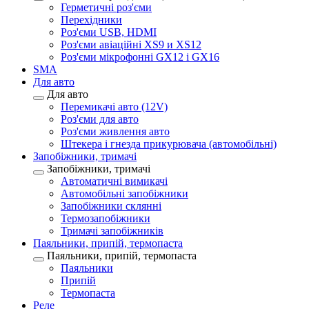
Герметичні роз'єми
Перехідники
Роз'єми USB, HDMI
Роз'єми авіаційні XS9 и XS12
Роз'єми мікрофонні GX12 і GX16
SMA
Для авто
Для авто
Перемикачі авто (12V)
Роз'єми для авто
Роз'єми живлення авто
Штекера і гнезда прикурювача (автомобільні)
Запобіжники, тримачі
Запобіжники, тримачі
Автоматичні вимикачі
Автомобільні запобіжники
Запобіжники склянні
Термозапобіжники
Тримачі запобіжників
Паяльники, припій, термопаста
Паяльники, припій, термопаста
Паяльники
Припій
Термопаста
Реле