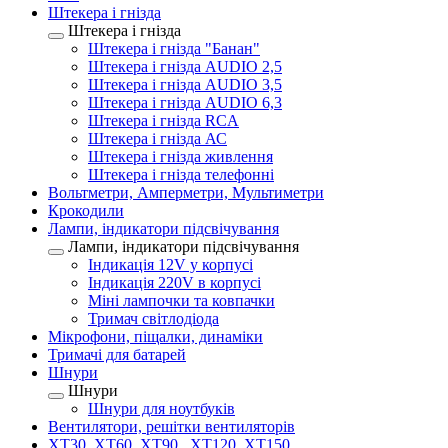
Штекера і гнізда
Штекера і гнізда
Штекера і гнізда "Банан"
Штекера і гнізда AUDIO 2,5
Штекера і гнізда AUDIO 3,5
Штекера і гнізда AUDIO 6,3
Штекера і гнізда RCA
Штекера і гнізда АС
Штекера і гнізда живлення
Штекера і гнізда телефонні
Вольтметри, Амперметри, Мультиметри
Крокодили
Лампи, індикатори підсвічування
Лампи, індикатори підсвічування
Індикація 12V у корпусі
Індикація 220V в корпусі
Міні лампочки та ковпачки
Тримач світлодіода
Мікрофони, піщалки, динаміки
Тримачі для батарей
Шнури
Шнури
Шнури для ноутбуків
Вентилятори, решітки вентиляторів
XT30, XT60, XT90 , XT120, XT150