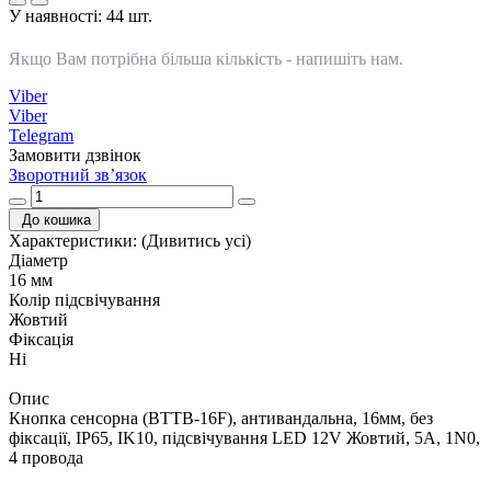
У наявності:
44 шт.
Якщо Вам потрібна більша кількість -
напишіть нам
.
Viber
Viber
Telegram
Замовити дзвінок
Зворотний зв’язок
До кошика
Характеристики:
(Дивитись усі)
Діаметр
16 мм
Колір підсвічування
Жовтий
Фіксація
Ні
Опис
Кнопка сенсорна (BTTB-16F), антивандальна, 16мм, без
фіксації, IP65, IK10, підсвічування LED 12V Жовтий, 5А, 1N0,
4 провода