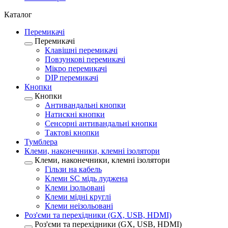
Каталог
Перемикачі
Перемикачі
Клавішні перемикачі
Повзункові перемикачі
Мікро перемикачі
DIP перемикачі
Кнопки
Кнопки
Антивандальні кнопки
Натискні кнопки
Сенсорні антивандальні кнопки
Тактові кнопки
Тумблера
Клеми, наконечники, клемні ізолятори
Клеми, наконечники, клемні ізолятори
Гільзи на кабель
Клеми SC мідь луджена
Клеми ізольовані
Клеми мідні круглі
Клеми неізольовані
Роз'єми та перехідники (GX, USB, HDMI)
Роз'єми та перехідники (GX, USB, HDMI)