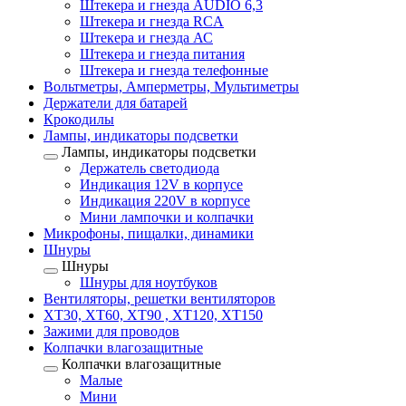
Штекера и гнезда AUDIO 6,3
Штекера и гнезда RCA
Штекера и гнезда АС
Штекера и гнезда питания
Штекера и гнезда телефонные
Вольтметры, Амперметры, Мультиметры
Держатели для батарей
Крокодилы
Лампы, индикаторы подсветки
Лампы, индикаторы подсветки
Держатель светодиода
Индикация 12V в корпусе
Индикация 220V в корпусе
Мини лампочки и колпачки
Микрофоны, пищалки, динамики
Шнуры
Шнуры
Шнуры для ноутбуков
Вентиляторы, решетки вентиляторов
XT30, XT60, XT90 , XT120, XT150
Зажими для проводов
Колпачки влагозащитные
Колпачки влагозащитные
Малые
Мини