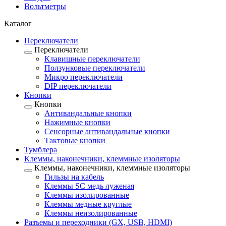
Вольтметры
Каталог
Переключатели
Переключатели
Клавишные переключатели
Ползунковые переключатели
Микро переключатели
DIP переключатели
Кнопки
Кнопки
Антивандальные кнопки
Нажимные кнопки
Сенсорные антивандальные кнопки
Тактовые кнопки
Тумблера
Клеммы, наконечники, клеммные изоляторы
Клеммы, наконечники, клеммные изоляторы
Гильзы на кабель
Клеммы SC медь луженая
Клеммы изолированные
Клеммы медные круглые
Клеммы неизолированные
Разъемы и переходники (GX, USB, HDMI)