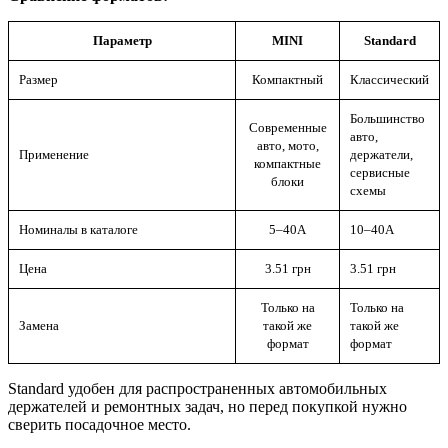
Параметр
MINI
Standard
Размер
Компактный
Классический
Большинство
Современные
авто,
авто, мото,
Применение
держатели,
компактные
сервисные
блоки
схемы
Номиналы в каталоге
5–40А
10–40А
Цена
3.51 грн
3.51 грн
Только на
Только на
Замена
такой же
такой же
формат
формат
Standard удобен для распространенных автомобильных
держателей и ремонтных задач, но перед покупкой нужно
сверить посадочное место.