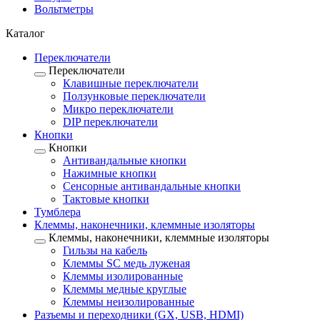
Вольтметры
Каталог
Переключатели
Переключатели
Клавишные переключатели
Ползунковые переключатели
Микро переключатели
DIP переключатели
Кнопки
Кнопки
Антивандальные кнопки
Нажимные кнопки
Сенсорные антивандальные кнопки
Тактовые кнопки
Тумблера
Клеммы, наконечники, клеммные изоляторы
Клеммы, наконечники, клеммные изоляторы
Гильзы на кабель
Клеммы SC медь луженая
Клеммы изолированные
Клеммы медные круглые
Клеммы неизолированные
Разъемы и переходники (GX, USB, HDMI)