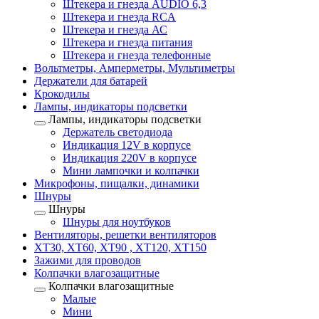
Штекера и гнезда AUDIO 6,3
Штекера и гнезда RCA
Штекера и гнезда АС
Штекера и гнезда питания
Штекера и гнезда телефонные
Вольтметры, Амперметры, Мультиметры
Держатели для батарей
Крокодилы
Лампы, индикаторы подсветки
Лампы, индикаторы подсветки
Держатель светодиода
Индикация 12V в корпусе
Индикация 220V в корпусе
Мини лампочки и колпачки
Микрофоны, пищалки, динамики
Шнуры
Шнуры
Шнуры для ноутбуков
Вентиляторы, решетки вентиляторов
XT30, XT60, XT90 , XT120, XT150
Зажими для проводов
Колпачки влагозащитные
Колпачки влагозащитные
Малые
Мини