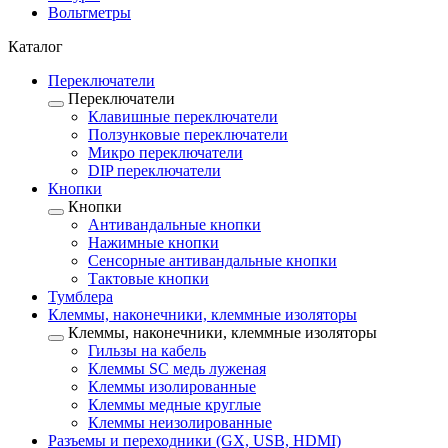
Вольтметры
Каталог
Переключатели
Переключатели
Клавишные переключатели
Ползунковые переключатели
Микро переключатели
DIP переключатели
Кнопки
Кнопки
Антивандальные кнопки
Нажимные кнопки
Сенсорные антивандальные кнопки
Тактовые кнопки
Тумблера
Клеммы, наконечники, клеммные изоляторы
Клеммы, наконечники, клеммные изоляторы
Гильзы на кабель
Клеммы SC медь луженая
Клеммы изолированные
Клеммы медные круглые
Клеммы неизолированные
Разъемы и переходники (GX, USB, HDMI)