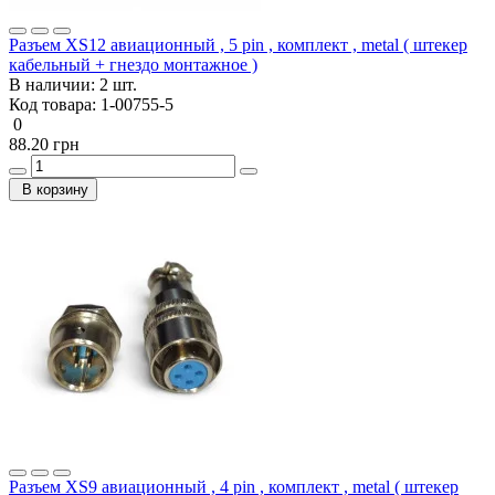
Разъем XS12 авиационный , 5 pin , комплект , metal ( штекер
кабельный + гнездо монтажное )
В наличии:
2 шт.
Код товара:
1-00755-5
0
88.20 грн
В корзину
Разъем XS9 авиационный , 4 pin , комплект , metal ( штекер