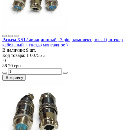
Разъем XS12 авиационный , 3 pin , комплект , metal ( штекер
кабельный + гнездо монтажное )
В наличии:
9 шт.
Код товара:
1-00755-3
0
88.20 грн
В корзину