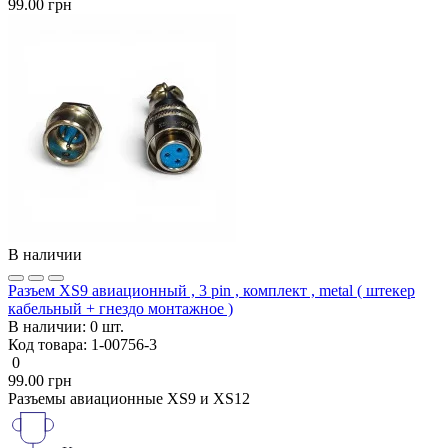
99.00 грн
В наличии
Разъем XS9 авиационный , 3 pin , комплект , metal ( штекер
кабельный + гнездо монтажное )
В наличии:
0 шт.
Код товара:
1-00756-3
0
99.00 грн
Разъемы авиационные XS9 и XS12