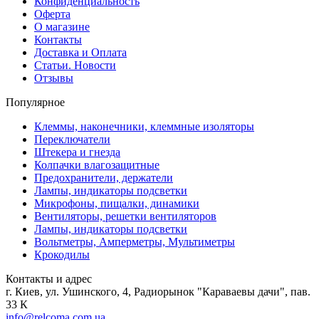
Конфиденциальность
Оферта
О магазине
Контакты
Доставка и Оплата
Статьи. Новости
Отзывы
Популярное
Клеммы, наконечники, клеммные изоляторы
Переключатели
Штекера и гнезда
Колпачки влагозащитные
Предохранители, держатели
Лампы, индикаторы подсветки
Микрофоны, пищалки, динамики
Вентиляторы, решетки вентиляторов
Лампы, индикаторы подсветки
Вольтметры, Амперметры, Мультиметры
Крокодилы
Контакты и адрес
г. Киев, ул. Ушинского, 4, Радиорынок "Караваевы дачи", пав.
33 К
info@relcoma.com.ua