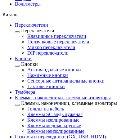
Вольтметры
Каталог
Переключатели
Переключатели
Клавишные переключатели
Ползунковые переключатели
Микро переключатели
DIP переключатели
Кнопки
Кнопки
Антивандальные кнопки
Нажимные кнопки
Сенсорные антивандальные кнопки
Тактовые кнопки
Тумблера
Клеммы, наконечники, клеммные изоляторы
Клеммы, наконечники, клеммные изоляторы
Гильзы на кабель
Клеммы SC медь луженая
Клеммы изолированные
Клеммы медные круглые
Клеммы неизолированные
Разъемы и переходники (GX, USB, HDMI)