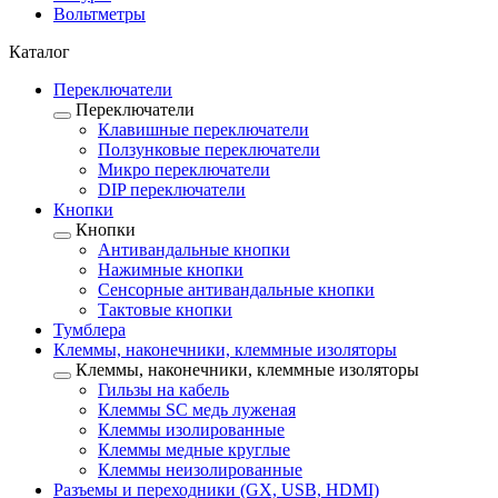
Вольтметры
Каталог
Переключатели
Переключатели
Клавишные переключатели
Ползунковые переключатели
Микро переключатели
DIP переключатели
Кнопки
Кнопки
Антивандальные кнопки
Нажимные кнопки
Сенсорные антивандальные кнопки
Тактовые кнопки
Тумблера
Клеммы, наконечники, клеммные изоляторы
Клеммы, наконечники, клеммные изоляторы
Гильзы на кабель
Клеммы SC медь луженая
Клеммы изолированные
Клеммы медные круглые
Клеммы неизолированные
Разъемы и переходники (GX, USB, HDMI)