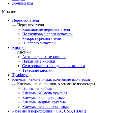
Вольтметры
Каталог
Переключатели
Переключатели
Клавишные переключатели
Ползунковые переключатели
Микро переключатели
DIP переключатели
Кнопки
Кнопки
Антивандальные кнопки
Нажимные кнопки
Сенсорные антивандальные кнопки
Тактовые кнопки
Тумблера
Клеммы, наконечники, клеммные изоляторы
Клеммы, наконечники, клеммные изоляторы
Гильзы на кабель
Клеммы SC медь луженая
Клеммы изолированные
Клеммы медные круглые
Клеммы неизолированные
Разъемы и переходники (GX, USB, HDMI)