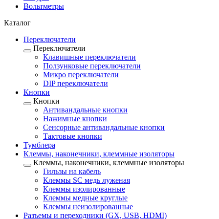
Вольтметры
Каталог
Переключатели
Переключатели
Клавишные переключатели
Ползунковые переключатели
Микро переключатели
DIP переключатели
Кнопки
Кнопки
Антивандальные кнопки
Нажимные кнопки
Сенсорные антивандальные кнопки
Тактовые кнопки
Тумблера
Клеммы, наконечники, клеммные изоляторы
Клеммы, наконечники, клеммные изоляторы
Гильзы на кабель
Клеммы SC медь луженая
Клеммы изолированные
Клеммы медные круглые
Клеммы неизолированные
Разъемы и переходники (GX, USB, HDMI)