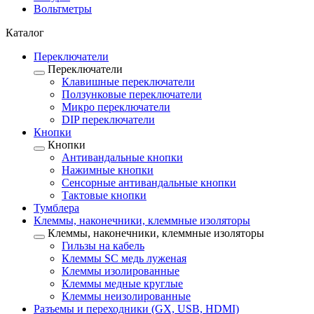
Вольтметры
Каталог
Переключатели
Переключатели
Клавишные переключатели
Ползунковые переключатели
Микро переключатели
DIP переключатели
Кнопки
Кнопки
Антивандальные кнопки
Нажимные кнопки
Сенсорные антивандальные кнопки
Тактовые кнопки
Тумблера
Клеммы, наконечники, клеммные изоляторы
Клеммы, наконечники, клеммные изоляторы
Гильзы на кабель
Клеммы SC медь луженая
Клеммы изолированные
Клеммы медные круглые
Клеммы неизолированные
Разъемы и переходники (GX, USB, HDMI)