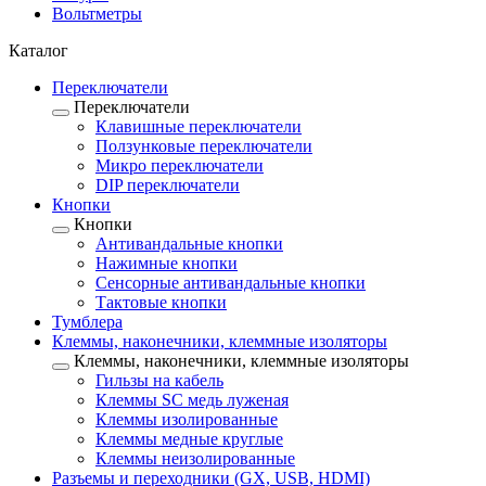
Вольтметры
Каталог
Переключатели
Переключатели
Клавишные переключатели
Ползунковые переключатели
Микро переключатели
DIP переключатели
Кнопки
Кнопки
Антивандальные кнопки
Нажимные кнопки
Сенсорные антивандальные кнопки
Тактовые кнопки
Тумблера
Клеммы, наконечники, клеммные изоляторы
Клеммы, наконечники, клеммные изоляторы
Гильзы на кабель
Клеммы SC медь луженая
Клеммы изолированные
Клеммы медные круглые
Клеммы неизолированные
Разъемы и переходники (GX, USB, HDMI)