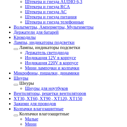
Штекера и гнезда AUDIO 6,3
Штекера и гнезда RCA
Штекера и гнезда АС
Штекера и гнезда питания
Штекера и гнезда телефонные
Вольтметры, Амперметры, Мультиметры
Держатели для батарей
Крокодилы
Лампы, индикаторы подсветки
Лампы, индикаторы подсветки
Держатель светодиода
Индикация 12V в корпусе
Индикация 220V в корпусе
Мини лампочки и колпачки
Микрофоны, пищалки, динамики
Шнуры
Шнуры
Шнуры для ноутбуков
Вентиляторы, решетки вентиляторов
XT30, XT60, XT90 , XT120, XT150
Зажими для проводов
Колпачки влагозащитные
Колпачки влагозащитные
Малые
Мини