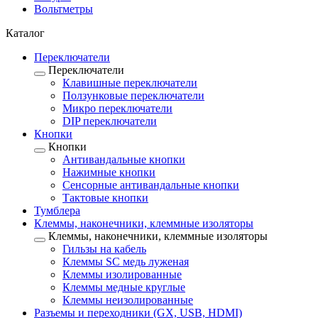
Вольтметры
Каталог
Переключатели
Переключатели
Клавишные переключатели
Ползунковые переключатели
Микро переключатели
DIP переключатели
Кнопки
Кнопки
Антивандальные кнопки
Нажимные кнопки
Сенсорные антивандальные кнопки
Тактовые кнопки
Тумблера
Клеммы, наконечники, клеммные изоляторы
Клеммы, наконечники, клеммные изоляторы
Гильзы на кабель
Клеммы SC медь луженая
Клеммы изолированные
Клеммы медные круглые
Клеммы неизолированные
Разъемы и переходники (GX, USB, HDMI)