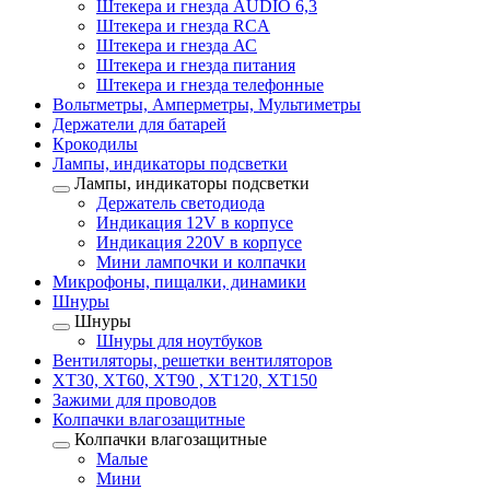
Штекера и гнезда AUDIO 6,3
Штекера и гнезда RCA
Штекера и гнезда АС
Штекера и гнезда питания
Штекера и гнезда телефонные
Вольтметры, Амперметры, Мультиметры
Держатели для батарей
Крокодилы
Лампы, индикаторы подсветки
Лампы, индикаторы подсветки
Держатель светодиода
Индикация 12V в корпусе
Индикация 220V в корпусе
Мини лампочки и колпачки
Микрофоны, пищалки, динамики
Шнуры
Шнуры
Шнуры для ноутбуков
Вентиляторы, решетки вентиляторов
XT30, XT60, XT90 , XT120, XT150
Зажими для проводов
Колпачки влагозащитные
Колпачки влагозащитные
Малые
Мини