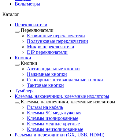
Вольтметры
Каталог
Переключатели
Переключатели
Клавишные переключатели
Ползунковые переключатели
Микро переключатели
DIP переключатели
Кнопки
Кнопки
Антивандальные кнопки
Нажимные кнопки
Сенсорные антивандальные кнопки
Тактовые кнопки
Тумблера
Клеммы, наконечники, клеммные изоляторы
Клеммы, наконечники, клеммные изоляторы
Гильзы на кабель
Клеммы SC медь луженая
Клеммы изолированные
Клеммы медные круглые
Клеммы неизолированные
Разъемы и переходники (GX, USB, HDMI)