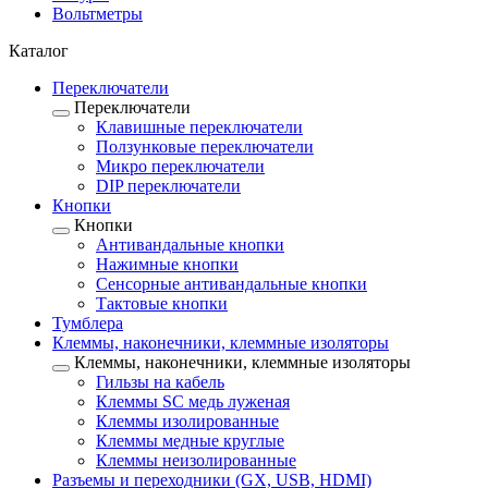
Вольтметры
Каталог
Переключатели
Переключатели
Клавишные переключатели
Ползунковые переключатели
Микро переключатели
DIP переключатели
Кнопки
Кнопки
Антивандальные кнопки
Нажимные кнопки
Сенсорные антивандальные кнопки
Тактовые кнопки
Тумблера
Клеммы, наконечники, клеммные изоляторы
Клеммы, наконечники, клеммные изоляторы
Гильзы на кабель
Клеммы SC медь луженая
Клеммы изолированные
Клеммы медные круглые
Клеммы неизолированные
Разъемы и переходники (GX, USB, HDMI)