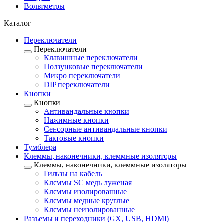
Вольтметры
Каталог
Переключатели
Переключатели
Клавишные переключатели
Ползунковые переключатели
Микро переключатели
DIP переключатели
Кнопки
Кнопки
Антивандальные кнопки
Нажимные кнопки
Сенсорные антивандальные кнопки
Тактовые кнопки
Тумблера
Клеммы, наконечники, клеммные изоляторы
Клеммы, наконечники, клеммные изоляторы
Гильзы на кабель
Клеммы SC медь луженая
Клеммы изолированные
Клеммы медные круглые
Клеммы неизолированные
Разъемы и переходники (GX, USB, HDMI)