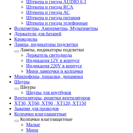
Штекера и гнезда AUDIO 6,3
Штекера и гнезда RCA
Штекера и гнезда АС
Штекера и гнезда питания
Штекера и гнезда телефонные
Вольтметры, Амперметры, Мультиметры
Держатели для батарей
Крокодилы
Лампы, индикаторы подсветки
Лампы, индикаторы подсветки
Держатель светодиода
Индикация 12V в корпусе
Индикация 220V в корпусе
Мини лампочки и колпачки
Микрофоны, пищалки, динамики
Шнуры
Шнуры
Шнуры для ноутбуков
Вентиляторы, решетки вентиляторов
XT30, XT60, XT90 , XT120, XT150
Зажими для проводов
Колпачки влагозащитные
Колпачки влагозащитные
Малые
Мини