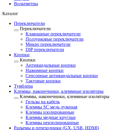
Вольтметры
Каталог
Переключатели
Переключатели
Клавишные переключатели
Ползунковые переключатели
Микро переключатели
DIP переключатели
Кнопки
Кнопки
Антивандальные кнопки
Нажимные кнопки
Сенсорные антивандальные кнопки
Тактовые кнопки
Тумблера
Клеммы, наконечники, клеммные изоляторы
Клеммы, наконечники, клеммные изоляторы
Гильзы на кабель
Клеммы SC медь луженая
Клеммы изолированные
Клеммы медные круглые
Клеммы неизолированные
Разъемы и переходники (GX, USB, HDMI)