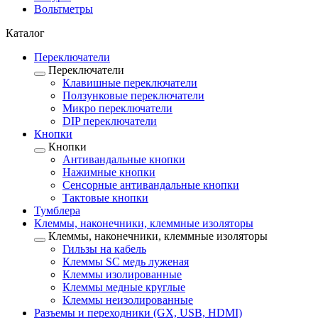
Вольтметры
Каталог
Переключатели
Переключатели
Клавишные переключатели
Ползунковые переключатели
Микро переключатели
DIP переключатели
Кнопки
Кнопки
Антивандальные кнопки
Нажимные кнопки
Сенсорные антивандальные кнопки
Тактовые кнопки
Тумблера
Клеммы, наконечники, клеммные изоляторы
Клеммы, наконечники, клеммные изоляторы
Гильзы на кабель
Клеммы SC медь луженая
Клеммы изолированные
Клеммы медные круглые
Клеммы неизолированные
Разъемы и переходники (GX, USB, HDMI)