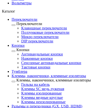
Вольтметры
Каталог
Переключатели
Переключатели
Клавишные переключатели
Ползунковые переключатели
Микро переключатели
DIP переключатели
Кнопки
Кнопки
Антивандальные кнопки
Нажимные кнопки
Сенсорные антивандальные кнопки
Тактовые кнопки
Тумблера
Клеммы, наконечники, клеммные изоляторы
Клеммы, наконечники, клеммные изоляторы
Гильзы на кабель
Клеммы SC медь луженая
Клеммы изолированные
Клеммы медные круглые
Клеммы неизолированные
Разъемы и переходники (GX, USB, HDMI)