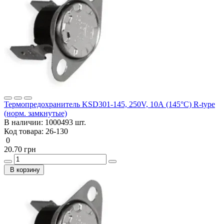
Термопредохранитель KSD301-145, 250V, 10А (145°C) R-type
(норм. замкнутые)
В наличии:
1000493 шт.
Код товара:
26-130
0
20.70 грн
В корзину