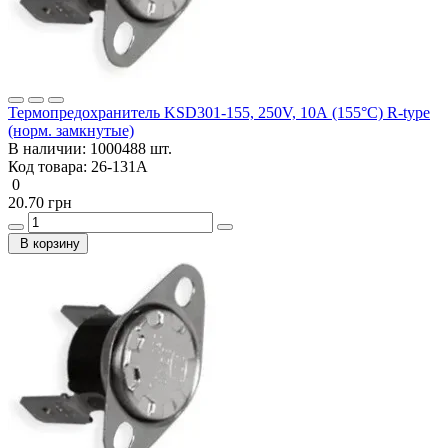
Термопредохранитель KSD301-155, 250V, 10А (155°C) R-type
(норм. замкнутые)
В наличии:
1000488 шт.
Код товара:
26-131А
0
20.70 грн
В корзину