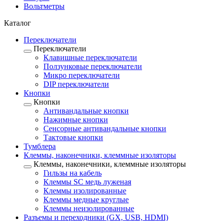
Вольтметры
Каталог
Переключатели
Переключатели
Клавишные переключатели
Ползунковые переключатели
Микро переключатели
DIP переключатели
Кнопки
Кнопки
Антивандальные кнопки
Нажимные кнопки
Сенсорные антивандальные кнопки
Тактовые кнопки
Тумблера
Клеммы, наконечники, клеммные изоляторы
Клеммы, наконечники, клеммные изоляторы
Гильзы на кабель
Клеммы SC медь луженая
Клеммы изолированные
Клеммы медные круглые
Клеммы неизолированные
Разъемы и переходники (GX, USB, HDMI)