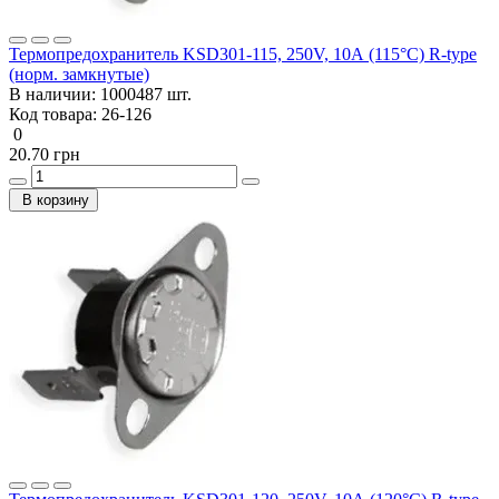
Термопредохранитель KSD301-115, 250V, 10А (115°C) R-type
(норм. замкнутые)
В наличии:
1000487 шт.
Код товара:
26-126
0
20.70 грн
В корзину